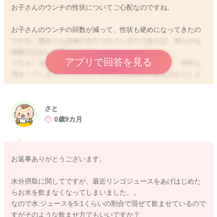
お子さんのウンチの性状についてご心配なのですね。
お子さんのウンチの回数が減って、性状も硬めになってきたの
ですね。硬めでも排便が自力で出ているのであれば、明らかな
便秘ではないと思いますよ。
アプリで回答を見る
ですが、少量ずつで、なかなか出きっていなかったり、何日も
溜まってしまうと、どうしてもうんちの水分が吸収されてしま
い、より硬いうんちになってしまうと思います。ですので、や
って下さっているように、水分をこまめに摂っていただいた
り、うつ伏せ遊びの時間を増やしたり、ヨーグルトやバナナな
さと
どを摂取するなど続けてみてくださいね。もし、それでも硬い
0歳9カ月
うんちが続くようでしたら、小児科で一度ご相談いただいて、
しばらくはお薬を内服なさって、排便のペースをつけていかれ
る方が良いかもしれませんね。
お返事ありがとうございます。
水分摂取に関してですが、最近リンゴジュースをあげはじめた
らお水を飲まなくなってしまいました。。
2026/2/6 8:18
なので水:ジュースを5:1くらいの割合で混ぜて飲ませているので
すがそのような飲ませ方でもいいですか？