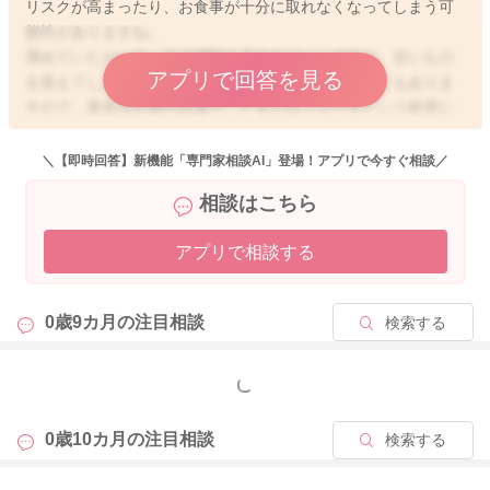
リスクが高まったり、お食事が十分に取れなくなってしまう可
能性がありますね。
薄めていただいて、水分摂取を促すのはいいですが、甘いもの
アプリで回答を見る
を覚えてしまうとそれしか飲まなくなってしまうこともありま
すので、基本はお茶か白湯で、たまにはジュースという程度に
していただく方がいいと思います。
また、つかまり立ちなどをなさると、なかなかうつ伏せ遊びを
＼【即時回答】新機能「専門家相談AI」登場！アプリで今すぐ相談／
促しても、お子さんが嫌がることもあるかもしれませんね。お
相談はこちら
子さんがうつ伏せになっているところの先に、おもちゃなどを
置いていただいて、それを取ろうとなさるように遊ばせてあげ
アプリで相談する
ても良いかもしれませんね。
0歳9カ月の
注目相談
検索する
2026/2/8 17:35
もっと見る
0歳10カ月の
注目相談
検索する