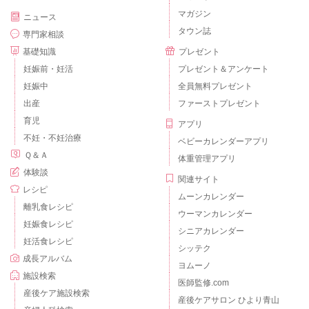
マガジン
ニュース
タウン誌
専門家相談
基礎知識
プレゼント
妊娠前・妊活
プレゼント＆アンケート
妊娠中
全員無料プレゼント
出産
ファーストプレゼント
育児
アプリ
不妊・不妊治療
ベビーカレンダーアプリ
Ｑ＆Ａ
体重管理アプリ
体験談
関連サイト
レシピ
ムーンカレンダー
離乳食レシピ
ウーマンカレンダー
妊娠食レシピ
シニアカレンダー
妊活食レシピ
シッテク
成長アルバム
ヨムーノ
施設検索
医師監修.com
産後ケア施設検索
産後ケアサロン ひより青山