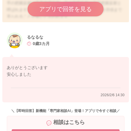
手の把握反射は手掌把握反射、足の把握反射は足底把握反射と
アプリで回答を見る
呼ばれます。手掌把握反射は出生直後から生後4〜5か月頃まで
見られることが多いと言われます。
ですので、3ヶ月のお子さんであれば、基本的には手はグーのま
ま握っていることも多いと思いますよ。特に発育の正常範囲内
の反射と思いますので、あまりご心配なさらなくても良いと思
るなるな
いますよ。
0歳3カ月
ありがとうございます
2026/2/5 23:55
安心しました
2026/2/6 14:30
＼【即時回答】新機能「専門家相談AI」登場！アプリで今すぐ相談／
相談はこちら