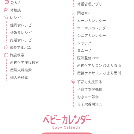
Ｑ＆Ａ
体重管理アプリ
体験談
関連サイト
レシピ
ムーンカレンダー
離乳食レシピ
ウーマンカレンダー
妊娠食レシピ
シニアカレンダー
妊活食レシピ
シッテク
成長アルバム
ヨムーノ
施設検索
医師監修.com
産後ケア施設検索
産後ケアサロン ひより青山
産婦人科検索
産後ケアサロン ひより芝浦
婦人科検索
子育て支援団体
子育て支援機構
おぎゃー献金
母子栄養懇話会