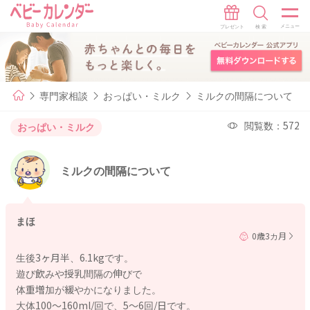
専門家相談
おっぱい・ミルク
ミルクの間隔について
閲覧数：572
おっぱい・ミルク
ミルクの間隔について
まほ
0歳3カ月
生後3ヶ月半、6.1kgです。
遊び飲みや授乳間隔の伸びで
体重増加が緩やかになりました。
大体100〜160ml/回で、5〜6回/日です。