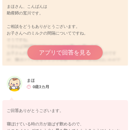
まほさん、こんばんは
助産師の宮川です。
ご相談をどうもありがとうございます。
お子さんへのミルクの間隔についてですね。
そうですね。
できれば3時間あけていただくのが良いと思います。
アプリで回答を見る
お子さんの遊びのみが激しいということもあるようなのです
が、寝ぼけているタイミングを狙ってあげてみるのはいかがで
しょうか？
そうされてみてもなかなか哺乳量を稼ぐことは難しいでしょう
か？
まほ
お風呂の前に飲んでいる時間からも少し遅らせてお風呂にされ
0歳3カ月
てみるのはどうかなとも思いました。
そうするともう少しお腹が空いていることもあり、お風呂後に
飲んでくれる量が増えてくれることもなさそうでしょうか？
ご回答ありがとうございます。
また床の上でゴロゴロ遊んでもらって、もっとお腹が空くよう
寝ぼけている時の方が遊ばず飲めるので、
にされてみるのも良いかもしれません。