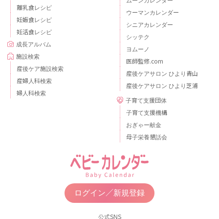
ムーンカレンダー
離乳食レシピ
ウーマンカレンダー
妊娠食レシピ
シニアカレンダー
妊活食レシピ
シッテク
成長アルバム
ヨムーノ
施設検索
医師監修.com
産後ケア施設検索
産後ケアサロン ひより青山
産婦人科検索
産後ケアサロン ひより芝浦
婦人科検索
子育て支援団体
子育て支援機構
おぎゃー献金
母子栄養懇話会
ログイン／新規登録
公式SNS