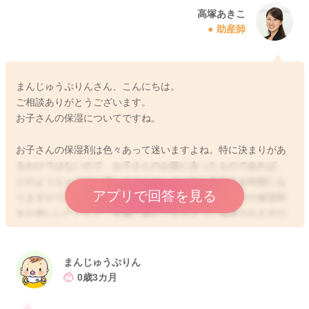
高塚あきこ
助産師
まんじゅうぷりんさん、こんにちは。
ご相談ありがとうございます。
お子さんの保湿についてですね。
お子さんの保湿剤は色々あって迷いますよね。特に決まりがあ
るわけではないので、お子さんのお肌に合ったものであれば、
どのようなものでも構いませんが、今は特に乾燥する時期にな
アプリで回答を見る
りますので、油分の多い軟膏タイプやクリームタイプの保湿剤
をお使いいただくと、皮膚に膜ができるように保護されますの
で、特にお肌トラブルがある時には良いかもしれませんね。
保湿剤についての記事がありますので、こちらもよろしければ
ご覧くださいね。
まんじゅうぷりん
https://baby-calendar.jp/knowledge/baby/1352
0歳3カ月