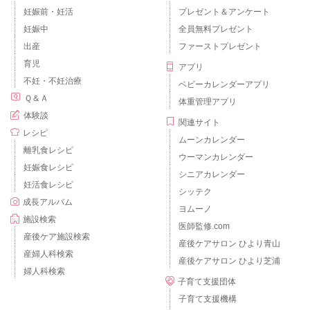
妊娠前・妊活
プレゼント＆アンケート
妊娠中
全員無料プレゼント
出産
ファーストプレゼント
育児
アプリ
不妊・不妊治療
ベビーカレンダーアプリ
Ｑ＆Ａ
体重管理アプリ
体験談
関連サイト
レシピ
ムーンカレンダー
離乳食レシピ
ウーマンカレンダー
妊娠食レシピ
シニアカレンダー
妊活食レシピ
シッテク
成長アルバム
ヨムーノ
施設検索
医師監修.com
産後ケア施設検索
産後ケアサロン ひより青山
産婦人科検索
産後ケアサロン ひより芝浦
婦人科検索
子育て支援団体
子育て支援機構