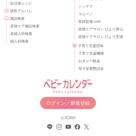
妊活食レシピ
シッテク
成長アルバム
ヨムーノ
施設検索
医師監修.com
産後ケア施設検索
産後ケアサロン ひより青山
産婦人科検索
産後ケアサロン ひより芝浦
婦人科検索
子育て支援団体
子育て支援機構
おぎゃー献金
母子栄養懇話会
ログイン／新規登録
公式SNS