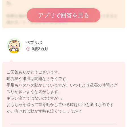
ね。
アプリで回答を見る
頸椎を傷めてしまったような場合に、お顔を動かしたりすると
痛がることごあるかもしれません。
機嫌がそのため悪くなるということも考えられます。
いつもと変わらずに手足を活発に動かして遊ぶ様子が見られま
したら、問題はないのかと思います。
ペプリポ
哺乳状況、排泄の状況にも特に普段と変わりがないようでした
0歳2カ月
ら、そのまま様子を見ていただいて良いと思いますよ。
ご心配が残るときには、小児科の先生にもご相談なさってみて
ください。
ご回答ありがとうございます。
哺乳量や排泄は問題なさそうです。
よかったら参考になさってみてください。
手足もバタバタ動かしていますが、いつもより昼寝の時間とグ
どうぞよろしくお願いします。
ズりが多いような気がします。
ギャン泣きではないのですが…
おもちゃを追って首を動かしている時はいつも通りなのです
が、痛ければ動かす時も泣くでしょうか？
2026/1/27 14:34