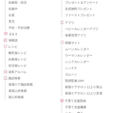
妊娠前・妊活
プレゼント＆アンケート
妊娠中
全員無料プレゼント
出産
ファーストプレゼント
育児
アプリ
不妊・不妊治療
ベビーカレンダーアプリ
Ｑ＆Ａ
体重管理アプリ
体験談
関連サイト
レシピ
ムーンカレンダー
離乳食レシピ
ウーマンカレンダー
妊娠食レシピ
シニアカレンダー
妊活食レシピ
シッテク
成長アルバム
ヨムーノ
施設検索
医師監修.com
産後ケア施設検索
産後ケアサロン ひより青山
産婦人科検索
産後ケアサロン ひより芝浦
婦人科検索
子育て支援団体
子育て支援機構