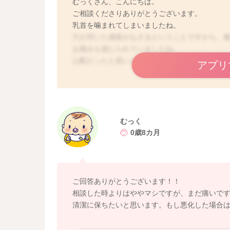
むっくさん、こんにちは。
ご相談くださりありがとうございます。
乳首を噛まれてしまいましたね。
穴が空いた感覚がなさるということですから、
お痛みも感じられていましたね。
心配だったと思います。
アプリ
哺乳瓶が使えないとのことですから、完全母乳
ひとまず、傷がっても母乳をあげることは問題
程度次第ですが、飲ませながら経過を見ていく
むっく
そのうち自然に治るとは思いますがお痛みがし
0歳8カ月
してからあげると楽に深く咥えてもらえるかも
場合によっては、湿潤療法で治療する皮膚科や
また、傷が感染しないよう清潔に気をつけてお
よろしくお願いします。
ご回答ありがとうございます！！
相談した時よりはややマシですが、まだ痛いで
清潔に保ちたいと思います。もし悪化した場合