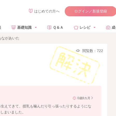
ログイン／新規登録
はじめての方へ
談
基礎知識
Ｑ＆Ａ
レシピ
成
あながあいた
閲覧数：722
0歳8カ月
本生えてきて、授乳も噛んだり引っ張ったりするようにな
てしまいました。