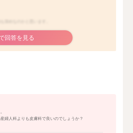
傷も深めなのかと思います。
で回答を見る
で頑張っていらしたのですね。
ありません。
様にはなります。
んどい場合には、搾乳などしながら、圧を抜き飲みやすく
しれませんね。
母乳外来もあります。
きましょう！
す。
は産婦人科よりも皮膚科で良いのでしょうか？
2026/1/17 14:54