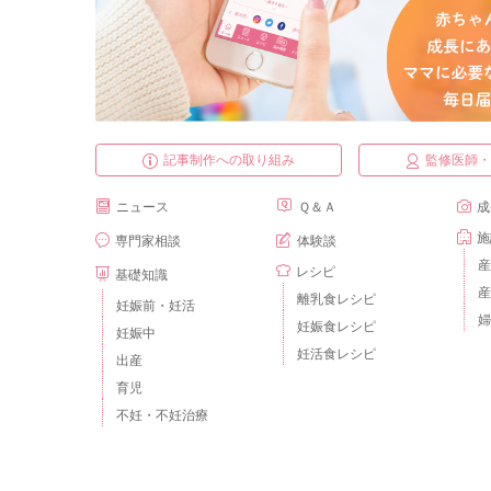
記事制作への取り組み
監修医師
ニュース
Ｑ＆Ａ
成
施
専門家相談
体験談
産
レシピ
基礎知識
産
離乳食レシピ
妊娠前・妊活
婦
妊娠食レシピ
妊娠中
妊活食レシピ
出産
育児
不妊・不妊治療