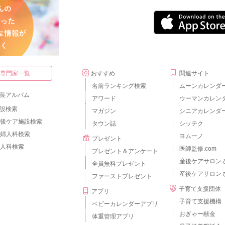
・専門家一覧
おすすめ
関連サイト
名前ランキング検索
ムーンカレンダ
長アルバム
アワード
ウーマンカレン
設検索
マガジン
シニアカレンダ
後ケア施設検索
タウン誌
シッテク
婦人科検索
ヨムーノ
プレゼント
人科検索
医師監修.com
プレゼント＆アンケート
産後ケアサロン 
全員無料プレゼント
産後ケアサロン 
ファーストプレゼント
子育て支援団体
アプリ
子育て支援機構
ベビーカレンダーアプリ
おぎゃー献金
体重管理アプリ