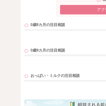
アプ
0歳8カ月の
注目相談
も
0歳9カ月の
注目相談
も
おっぱい・ミルクの
注目相談
も