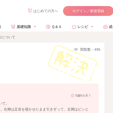
ログイン／新規登録
はじめての方へ
談
基礎知識
Ｑ＆Ａ
レシピ
成
方について
閲覧数：495
0歳9カ月
いて。
す。右脚は足首を寝かせたまま引きずって、左脚はピンと