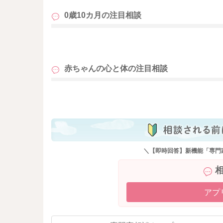
0歳10カ月の
注目相談
も
赤ちゃんの心と体の
注目相談
も
＼【即時回答】新機能「専門
アプ