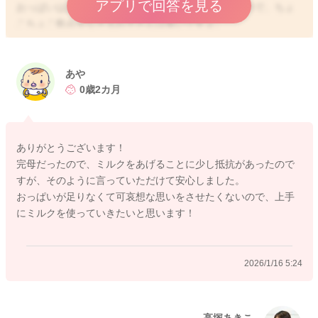
アプリで回答を見る
おっぱいはお子さんの顎の力を使わないと飲めないので、ちょ
こちょこ飲みをなさるお子さんは多いですよ。
ですが、ミルクを飲ませることで、少し授乳間隔が空き、ママ
さんのご負担が軽減されるのであれば、その方法でも問題ない
ですよ。上手にミルクをお使いになっていただいて、ママさん
あや
も休息や睡眠を取ってくださいね。
0歳2カ月
ありがとうございます！
2026/1/16 5:14
完母だったので、ミルクをあげることに少し抵抗があったので
すが、そのように言っていただけて安心しました。
おっぱいが足りなくて可哀想な思いをさせたくないので、上手
にミルクを使っていきたいと思います！
2026/1/16 5:24
高塚あきこ