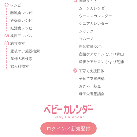
関連サイト
レシピ
ムーンカレンダー
離乳食レシピ
ウーマンカレンダー
妊娠食レシピ
シニアカレンダー
妊活食レシピ
シッテク
成長アルバム
ヨムーノ
施設検索
医師監修.com
産後ケア施設検索
産後ケアサロン ひより青山
産婦人科検索
産後ケアサロン ひより芝浦
婦人科検索
子育て支援団体
子育て支援機構
おぎゃー献金
母子栄養懇話会
ログイン／新規登録