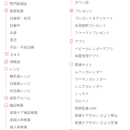
タウン誌
専門家相談
基礎知識
プレゼント
妊娠前・妊活
プレゼント＆アンケート
妊娠中
全員無料プレゼント
出産
ファーストプレゼント
育児
アプリ
不妊・不妊治療
ベビーカレンダーアプリ
Ｑ＆Ａ
体重管理アプリ
体験談
関連サイト
レシピ
ムーンカレンダー
離乳食レシピ
ウーマンカレンダー
妊娠食レシピ
シニアカレンダー
妊活食レシピ
シッテク
成長アルバム
ヨムーノ
施設検索
医師監修.com
産後ケア施設検索
産後ケアサロン ひより青山
産婦人科検索
産後ケアサロン ひより芝浦
婦人科検索