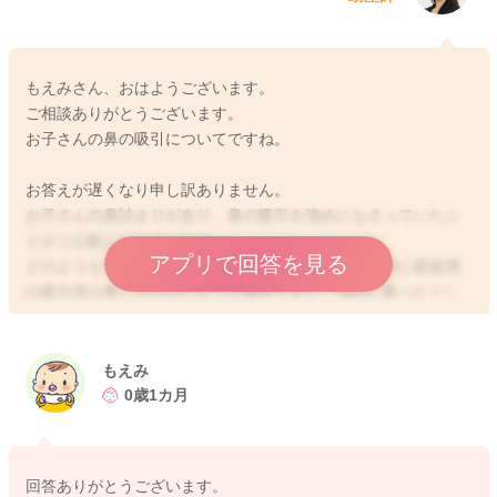
もえみさん、おはようございます。
ご相談ありがとうございます。
お子さんの鼻の吸引についてですね。
お答えが遅くなり申し訳ありません。
お子さんの鼻詰まりがあり、鼻の吸引を強めになさっていたこ
とがご心配になりましたね。
アプリで回答を見る
どのようなものをお使いかはわかりませんが、一般的に家庭用
の吸引器は奥に入らないような構造ですし、強めに吸ったとし
ても、それほど粘膜を傷つけるリスクは少ないと思いますよ。
ママさんとしては、耳に負担がかかっているのではないかとご
心配になるかもしれませんが、お子さんのご様子がお変わりな
もえみ
いのでしたら、あまりご心配なさらなくてもいいと思います。
0歳1カ月
鼻の吸引は、毎日お使いになってもクセになることはないので
安心してくださいね。お子さんが鼻通りがスッキリすること
で、よく寝られるようになったり、スムーズに授乳できるよう
回答ありがとうございます。
になるのであれば、その方がいいように思いますよ。