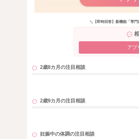
＼【即時回答】新機能「専門
アプ
2歳8カ月の
注目相談
も
2歳9カ月の
注目相談
も
妊娠中の体調の
注目相談