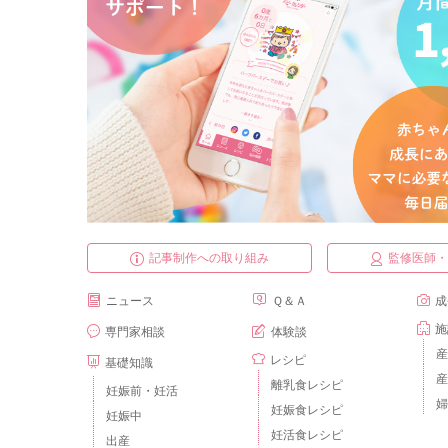
記事制作への取り組み
監修医師
ニュース
Ｑ＆Ａ
成
施
専門家相談
体験談
産
レシピ
基礎知識
産
離乳食レシピ
妊娠前・妊活
婦
妊娠食レシピ
妊娠中
妊活食レシピ
出産