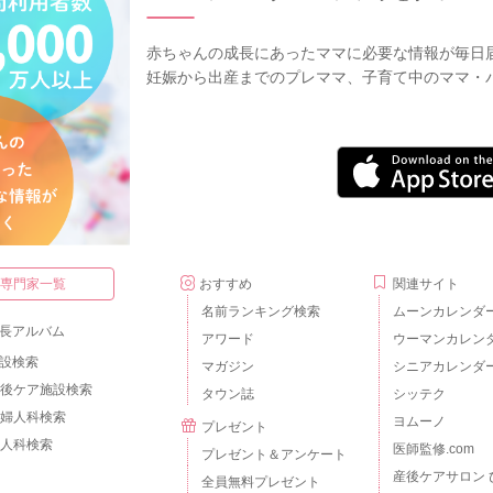
赤ちゃんの成長にあったママに必要な情報が毎日
妊娠から出産までのプレママ、子育て中のママ・
・専門家一覧
おすすめ
関連サイト
名前ランキング検索
ムーンカレンダ
長アルバム
アワード
ウーマンカレン
設検索
マガジン
シニアカレンダ
後ケア施設検索
タウン誌
シッテク
婦人科検索
ヨムーノ
プレゼント
人科検索
医師監修.com
プレゼント＆アンケート
産後ケアサロン 
全員無料プレゼント