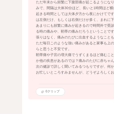
ただ年末から頻繁に下腹部痛が起こるようにな
みで、間隔は大体30分ほど、長いと1時間ほど
起きる時間としては大体夕方から夜にかけてで
は左側だけ、もしくは右側だけが多く、まれに
あまりにも頻繁に痛みが起きるので時間外で受
る時の痛みや、靭帯の痛みだろうということで
張りはなく、痛みのたびに出血するようなこと
ただ毎日このような強い痛みがあると家事も上
らと思うと不安です。
靭帯痛や子宮の増大痛でうずくまるほど痛むこ
か他の疾患があるのでは？痛みのたびに赤ちゃ
次の健診で詳しく聞いてみるつもりですが、何
お忙しいところすみませんが、どうぞよろしく
0
クリップ