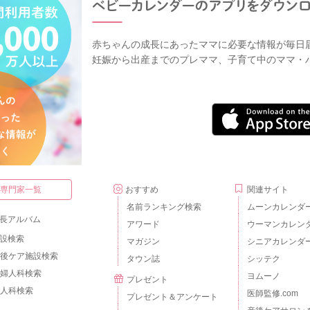
赤ちゃんの成長にあったママに必要な情報が毎日
妊娠から出産までのプレママ、子育て中のママ・
・専門家一覧
おすすめ
関連サイト
名前ランキング検索
ムーンカレンダ
長アルバム
アワード
ウーマンカレン
設検索
マガジン
シニアカレンダ
後ケア施設検索
タウン誌
シッテク
婦人科検索
ヨムーノ
プレゼント
人科検索
医師監修.com
プレゼント＆アンケート