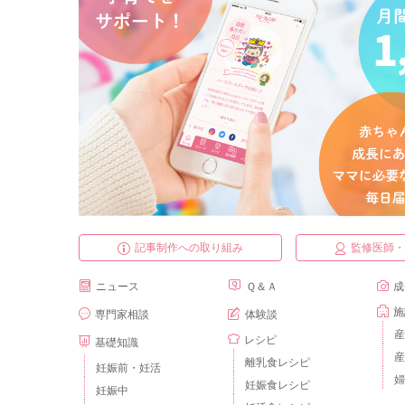
記事制作への取り組み
監修医師
ニュース
Ｑ＆Ａ
成
施
専門家相談
体験談
産
レシピ
基礎知識
産
離乳食レシピ
妊娠前・妊活
婦
妊娠食レシピ
妊娠中