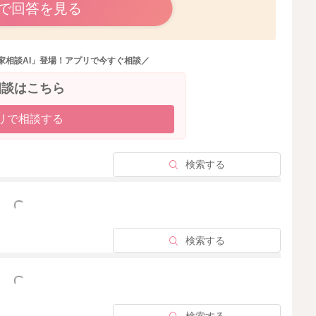
で回答を見る
して60-80mlくらいを1日8-10回くらいにするのもア
家相談AI」登場！アプリで今すぐ相談／
なく回数を増やした方が、お子さんにとって負担が少ない
相談はこちら
リで相談する
しか食べませんし、形状も負担がないと思いますので、お
くださってOKですよ。
検索する
っと見る
検索する
2026/1/10 20:44
っと見る