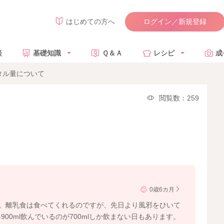
ログイン／新規登録
はじめての方へ
談
基礎知識
Ｑ＆Ａ
レシピ
成
タル量について
閲覧数：259
0歳6カ月
す。離乳食は食べてくれるのですが、先日より風邪をひいて
900ml飲んでいるのが700mlしか飲まない日もあります。