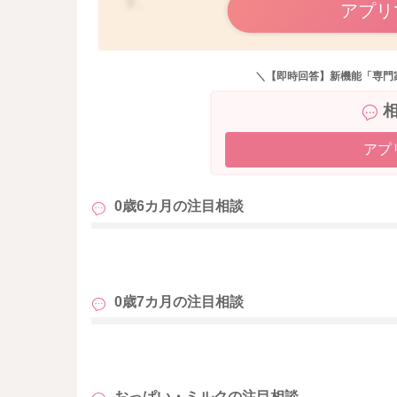
す。
アプリ
また、吐き戻しもあるようですから、1回の量を減ら
リです。
＼【即時回答】新機能「専門
風邪の時は、消化能力も落ちますから、量を少
ことも多いです。
また、離乳食も食べられているのですね。
アプ
この時期の離乳食は、基本的に消化の良いもの
子さんの意思やペースに沿って食べさせてあげて
0歳6カ月の
注目相談
よろしくお願いします。
も
0歳7カ月の
注目相談
も
おっぱい・ミルクの
注目相談