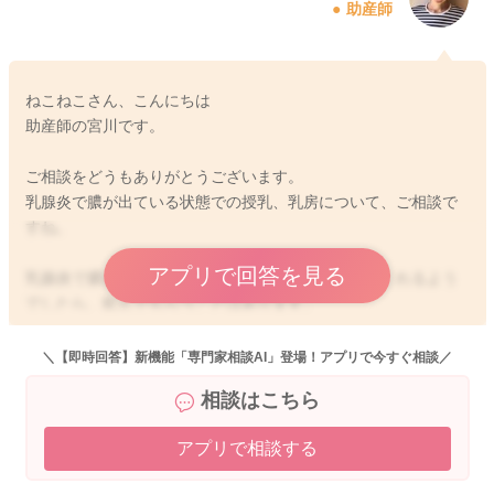
助産師
ねこねこさん、こんにちは
助産師の宮川です。
ご相談をどうもありがとうございます。
乳腺炎で膿が出ている状態での授乳、乳房について、ご相談で
すね。
アプリで回答を見る
乳腺炎で膿が出ている状態でも、お子さんが飲んでくれるよう
でしたら、飲んでもらうことはあります。
赤ちゃんの方が絞ったり、マッサージをして出すよりも上手に
吸い出してくれることもありますし、飲むことで赤ちゃんに何
＼【即時回答】新機能「専門家相談AI」登場！アプリで今すぐ相談／
か起こるということがないためでもあります。
相談はこちら
今は左のお胸だけでの授乳だということなので、お胸の大きさ
アプリで相談する
に左右差が出てくるようになると思います。
授乳を終えられても、お胸の左右差が目立つようになることも