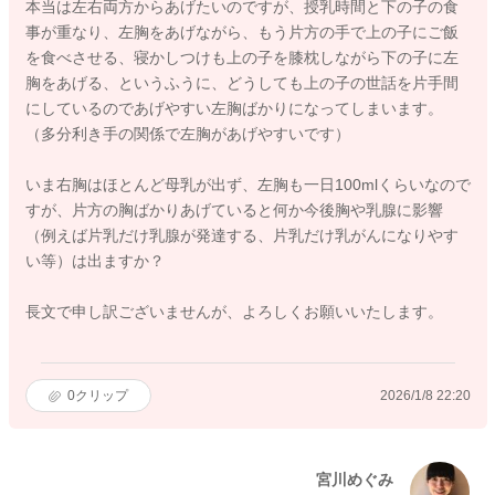
本当は左右両方からあげたいのですが、授乳時間と下の子の食
事が重なり、左胸をあげながら、もう片方の手で上の子にご飯
を食べさせる、寝かしつけも上の子を膝枕しながら下の子に左
胸をあげる、というふうに、どうしても上の子の世話を片手間
にしているのであげやすい左胸ばかりになってしまいます。
（多分利き手の関係で左胸があげやすいです）
いま右胸はほとんど母乳が出ず、左胸も一日100mlくらいなので
すが、片方の胸ばかりあげていると何か今後胸や乳腺に影響
（例えば片乳だけ乳腺が発達する、片乳だけ乳がんになりやす
い等）は出ますか？
長文で申し訳ございませんが、よろしくお願いいたします。
0
クリップ
2026/1/8 22:20
宮川めぐみ