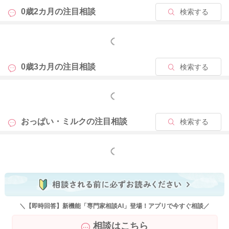
あります。
0歳2カ月の
注目相談
検索する
そのためにがんになったりと病気を招くようになるということ
は考えにくいかと思いますよ。
もっと見る
よかったら参考になさってみてください。
0歳3カ月の
注目相談
検索する
どうぞよろしくお願いします。
もっと見る
2026/1/9 13:15
おっぱい・ミルクの
注目相談
検索する
もっと見る
＼【即時回答】新機能「専門家相談AI」登場！アプリで今すぐ相談／
相談はこちら