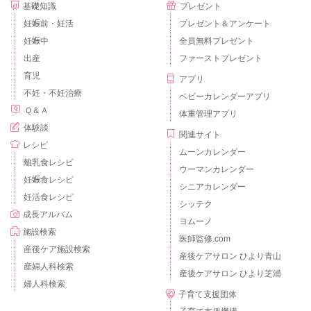
基礎知識
プレゼント
妊娠前・妊活
プレゼント＆アンケート
妊娠中
全員無料プレゼント
出産
ファーストプレゼント
育児
アプリ
不妊・不妊治療
ベビーカレンダーアプリ
Ｑ＆Ａ
体重管理アプリ
体験談
関連サイト
レシピ
ムーンカレンダー
離乳食レシピ
ウーマンカレンダー
妊娠食レシピ
シニアカレンダー
妊活食レシピ
シッテク
成長アルバム
ヨムーノ
施設検索
医師監修.com
産後ケア施設検索
産後ケアサロン ひより青山
産婦人科検索
産後ケアサロン ひより芝浦
婦人科検索
子育て支援団体