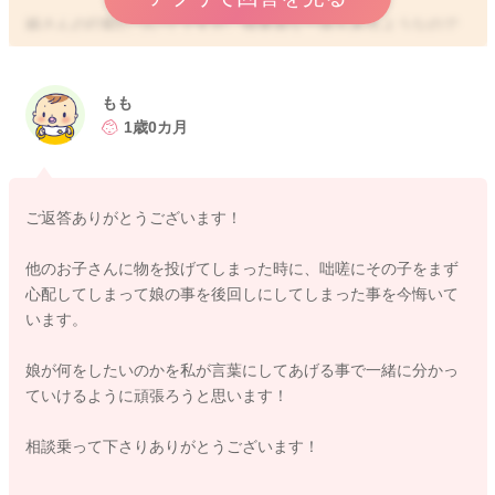
娘さんの行動についてですが、慎重派な一面もあるようなので
すが、意思も強く持っておられることもありそうですね。
まだ自分の気持ちなどを言葉で表現をすることはできないた
もも
め、その分手が出てしまうことは、他のお子さんにもよくみら
1歳0カ月
れることになりますよ。
娘さんが投げてしまいたくなるほど、何か思っていることがあ
ご返答ありがとうございます！
ったり、やり遂げたいと思うことがあったりするのかなと思い
ます。
他のお子さんに物を投げてしまった時に、咄嗟にその子をまず
そのことを代わりにももさんの方で代弁していただき、娘さん
心配してしまって娘の事を後回しにしてしまった事を今悔いて
の気持ちを一旦受け止めていただきつつ、でもいけないよと諭
います。
してあげることを繰り返してみてください。
娘が何をしたいのかを私が言葉にしてあげる事で一緒に分かっ
そうしていただくことで、娘さんの動きも変わってくるように
ていけるように頑張ろうと思います！
なるのではないかと思います。
どうしてもまだ相手の持っているものも自分のもの！という感
相談乗って下さりありがとうございます！
覚にどうしてもなってしまうことが多いと思います。
成長に伴って、だんだんと交代で持って遊んだり共有して遊ぶ