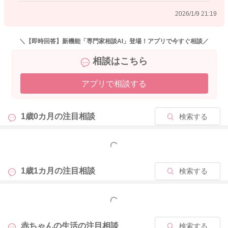
ことを学んでいくようになります。
2026/1/9 21:19
今の経験も娘さんにとってはとても必要なことで、次のステッ
プに進んでいくために起こっていることになります。
＼【即時回答】新機能「専門家相談AI」登場！アプリで今すぐ相談／
相談はこちら
他の親御さん、お子さんのことを思うと憂鬱になってしまうこ
ともあると思うのですが、お互い様のところもきっとあるので
アプリで相談する
はないかと思います。
必ず乱暴になってしまうということではないと思いますよ。
1歳0カ月の
注目相談
検索する
知ることが増えていくことで、変わっていくと思いますよ。
もっと見る
よかったら参考になさってみてください。
どうぞよろしくお願いします。
1歳1カ月の
注目相談
検索する
もっと見る
2026/1/9 12:49
赤ちゃんの生活の
注目相談
検索する