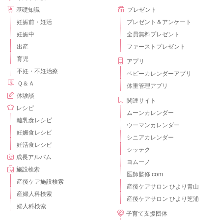
基礎知識
プレゼント
妊娠前・妊活
プレゼント＆アンケート
妊娠中
全員無料プレゼント
出産
ファーストプレゼント
育児
アプリ
不妊・不妊治療
ベビーカレンダーアプリ
Ｑ＆Ａ
体重管理アプリ
体験談
関連サイト
レシピ
ムーンカレンダー
離乳食レシピ
ウーマンカレンダー
妊娠食レシピ
シニアカレンダー
妊活食レシピ
シッテク
成長アルバム
ヨムーノ
施設検索
医師監修.com
産後ケア施設検索
産後ケアサロン ひより青山
産婦人科検索
産後ケアサロン ひより芝浦
婦人科検索
子育て支援団体