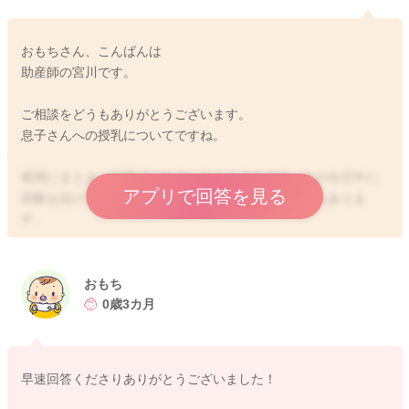
おもちさん、こんばんは
助産師の宮川です。
ご相談をどうもありがとうございます。
息子さんへの授乳についてですね。
夜間にまとまって寝てくれているようですので、その分日中に
アプリで回答を見る
回数を設けて、トータルの哺乳量を稼いでおく必要もありま
す。
3時間おきに飲んでくれているのであれば、そのままでもいいよ
うに思いますよ。
おもち
3時間持たなくなってきた時には、一回のミルク量を増やしてい
0歳3カ月
ただき、時間がどう開くか見ていただけるといいと思います。
どうぞよろしくお願いします。
早速回答くださりありがとうございました！