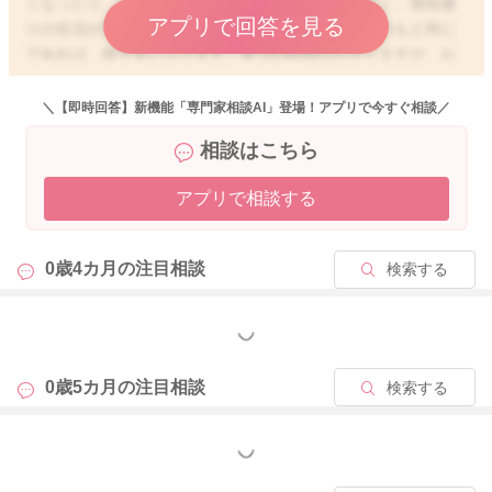
くなったり、便秘っぽくなったりします。機嫌も良く、普段通
アプリで回答を見る
りの生活が出来ていて、離乳食や水分（授乳）もいつもと同じ
であれば、様子見になります。多少の時間はかかりますが、お
薬も使わずによくなるものがほとんどです。
＼【即時回答】新機能「専門家相談AI」登場！アプリで今すぐ相談／
ですが、実際には、胃腸炎ではなく、生理的な範疇での、ウン
相談はこちら
チの性状の変化は珍しくないので、この場合も元気であれば様
子見です！
アプリで相談する
回数は少なめでしたね。よろしくお願いします🙇
0歳4カ月の
注目相談
検索する
2026/1/7 22:18
もっと見る
0歳5カ月の
注目相談
検索する
もっと見る