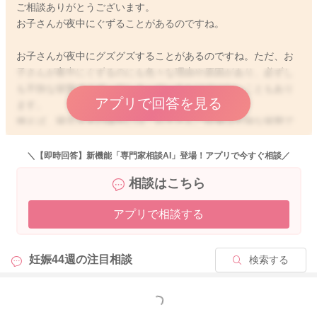
ご相談ありがとうございます。
お子さんが夜中にぐずることがあるのですね。
お子さんが夜中にグズグズすることがあるのですね。ただ、お
子さんが夜中にぐずるのにも色々な理由や原因があり、必ずし
も不快な状態でぐずってしまっているわけではないこともあり
アプリで回答を見る
ます。
例えば、寝言泣きの場合には、お子さんご自身は不快な状態で
泣いているわけではないことがほとんどと思います。ですの
で、もしそのままご様子を見て寝てしまうのでしたら、何もな
＼【即時回答】新機能「専門家相談AI」登場！アプリで今すぐ相談／
さらなくても問題ないですよ。
相談はこちら
お子さんの場合には、不快な症状があったり、お腹が空いたな
ど何か訴えがあれば、そのまま寝てしまうことはないですし、
アプリで相談する
必ず泣いて訴えると思います。ですので、ご様子を見ていても
しばらく落ち着いているのであれば、そのままご様子を見てい
ただいても問題ないですよ。
妊娠44週の
注目相談
検索する
もっと見る
2026/1/8 10:54