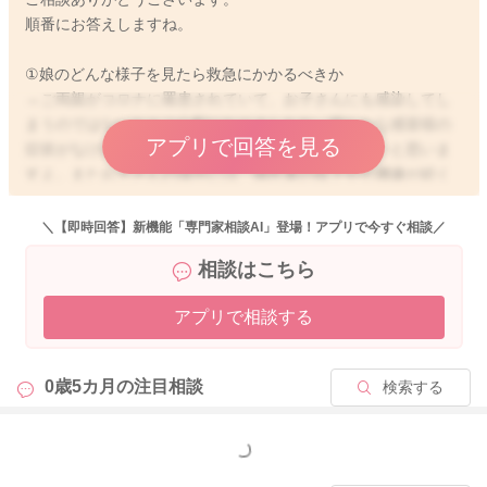
順番にお答えしますね。
①娘のどんな様子を見たら救急にかかるべきか
→ご両親がコロナに罹患されていて、お子さんにも感染してし
まうのではないかとご心配になりましたね。明らかな感冒様の
アプリで回答を見る
症状がなければ、まずはご様子を見ていただいていいと思いま
すよ。またお子さんの場合には、哺乳量の低下や不機嫌が続く
なども体調不良の指標になることがありますよ。もし普段と何
となくご様子が違うと思われることがあれば、まずは救急相談
＼【即時回答】新機能「専門家相談AI」登場！アプリで今すぐ相談／
などで受診の必要性をご確認いただくと良いかもしれません
相談はこちら
ね。
アプリで相談する
②授乳中のため自分は薬を飲まずに過ごしていますが(体感はし
んどくない)、思ったように眠れないことから(体はしんどい？)
薬を飲むべきか、飲む場合はどんな薬をどのタイミングで飲め
0歳5カ月の
注目相談
検索する
ばいいか
→お薬の服用の有無については、助産師の業務の範疇では明言
してはいけないことになっています。お役に立たず申し訳あり
もっと見る
ません。もしお薬の服用を迷われている場合には、内科などで