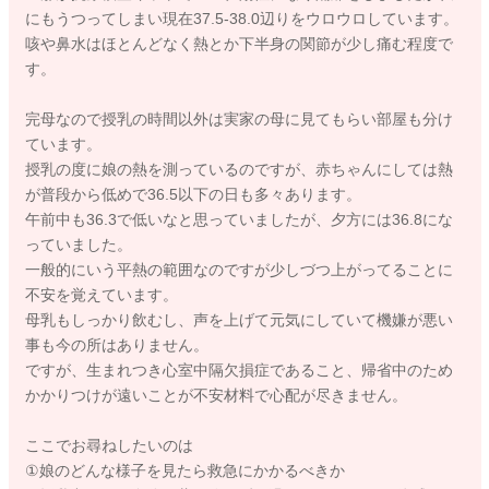
にもうつってしまい現在37.5-38.0辺りをウロウロしています。
咳や鼻水はほとんどなく熱とか下半身の関節が少し痛む程度で
す。
完母なので授乳の時間以外は実家の母に見てもらい部屋も分け
ています。
授乳の度に娘の熱を測っているのですが、赤ちゃんにしては熱
が普段から低めで36.5以下の日も多々あります。
午前中も36.3で低いなと思っていましたが、夕方には36.8にな
っていました。
一般的にいう平熱の範囲なのですが少しづつ上がってることに
不安を覚えています。
母乳もしっかり飲むし、声を上げて元気にしていて機嫌が悪い
事も今の所はありません。
ですが、生まれつき心室中隔欠損症であること、帰省中のため
かかりつけが遠いことが不安材料で心配が尽きません。
ここでお尋ねしたいのは
①娘のどんな様子を見たら救急にかかるべきか