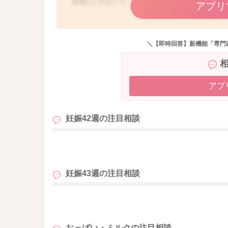
産後1ヶ月ほどで、授乳中なのですね。
アプリ
痛みはどれくらい前からあるのでしょうか。
右の乳房の外側とのことですが、授乳前後に関
＼【即時回答】新機能「専門
れていかない乳腺があるのかもしれないですね
こりがなくとも痛みを感じることはあります。
可能であれば、助産師さんの乳房ケアを受けた
アプ
いのかなと思いました。
妊娠42週の
注目相談
それでも痛みが変わらないときは、乳腺外科の
よかったら参考になさってみてくださいね。
も
どうぞお大事にお過ごしください。
妊娠43週の
注目相談
も
おっぱい・ミルクの
注目相談