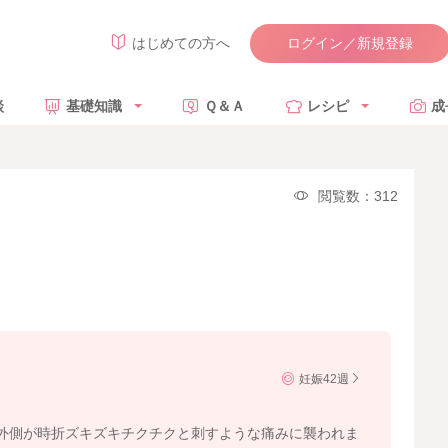
ログイン／新規登録
はじめての方へ
談
基礎知識
Ｑ＆Ａ
レシピ
成
閲覧数：312
妊娠42週
外側が時折ズキズキチクチクと刺すような痛みに襲われま