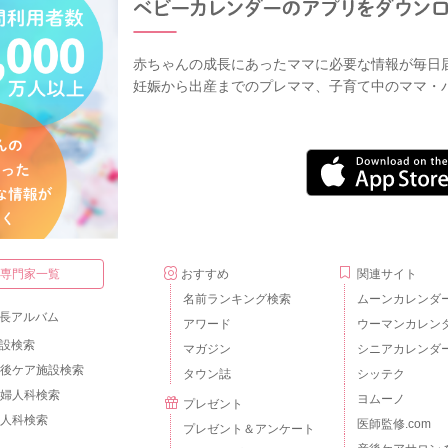
赤ちゃんの成長にあったママに必要な情報が毎日
妊娠から出産までのプレママ、子育て中のママ・
・専門家一覧
おすすめ
関連サイト
名前ランキング検索
ムーンカレンダ
長アルバム
アワード
ウーマンカレン
設検索
マガジン
シニアカレンダ
後ケア施設検索
タウン誌
シッテク
婦人科検索
ヨムーノ
プレゼント
人科検索
医師監修.com
プレゼント＆アンケート