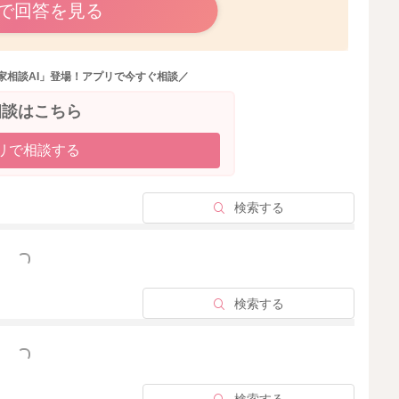
で回答を見る
わらないとのことですと、赤ちゃんに飲んでもらっても流
家相談AI」登場！アプリで今すぐ相談／
。乳腺のなかに作られた母乳が滞ってしまっていると、し
相談はこちら
り、母乳外来を受診したりして、授乳の工夫が行えるとよ
リで相談する
受診もご検討いただければと思います。
検索する
っと見る
検索する
2026/1/3 20:52
っと見る