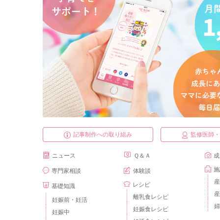
記事制作への取り組み
監修医師
ニュース
Ｑ＆Ａ
成
施
専門家相談
体験談
産
レシピ
基礎知識
産
離乳食レシピ
妊娠前・妊活
婦
妊娠食レシピ
妊娠中