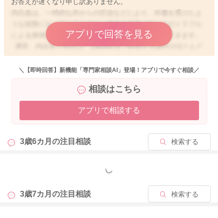
お答えが遅くなり申し訳ありません。
内出血は、一時的な外からの圧迫などにより、外傷を受けたよ
うな状態になっているものと、身体の血液バランスのトラブル
アプリで回答を見る
による身体の内的な要素のものとでは状況が異なってきます。
通常、内出血であれば、1週間程度で軽快する場合がほとんど
ですし、足に限局したものであれば、ご心配ない場合もありま
す。お子さんが特に痛がったりすることがなければ、少しご様
＼【即時回答】新機能「専門家相談AI」登場！アプリで今すぐ相談／
子を見ていただいてもいいと思いますよ。ただ、内出血が2〜3
相談はこちら
週間以上経ってもなかなか軽快しないということですと、まず
はお子さんの全身状態をよく観察していただき、足以外にも、
アプリで相談する
細かい内出血が複数あれば、一度小児科でご相談いただいた方
がいいかと思います。
3歳6カ月の
注目相談
検索する
2026/1/3 2:01
もっと見る
3歳7カ月の
注目相談
検索する