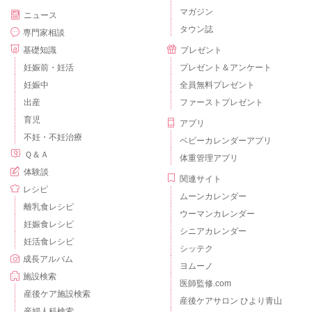
マガジン
ニュース
タウン誌
専門家相談
基礎知識
プレゼント
妊娠前・妊活
プレゼント＆アンケート
妊娠中
全員無料プレゼント
出産
ファーストプレゼント
育児
アプリ
不妊・不妊治療
ベビーカレンダーアプリ
Ｑ＆Ａ
体重管理アプリ
体験談
関連サイト
レシピ
ムーンカレンダー
離乳食レシピ
ウーマンカレンダー
妊娠食レシピ
シニアカレンダー
妊活食レシピ
シッテク
成長アルバム
ヨムーノ
施設検索
医師監修.com
産後ケア施設検索
産後ケアサロン ひより青山
産婦人科検索