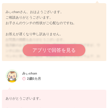
みぃchanさん、おはようございます。
ご相談ありがとうございます。
お子さんのウンチの性状がご心配なのですね。
お答えが遅くなり申し訳ありません。
お写真の掲載もありがとうございます。
低月齢のお子さんのウンチは、緩めのことが多いのですが、ウ
アプリで回答を見る
ンチに白い粒が混じることはよくありますよ。
ウンチに混じる白い粒は、乳脂肪の固まりやカルシウムで、お
っぱいの場合でもミルクの場合でもよく見られますよ。腸で吸
収しきれなかった分が排泄されるのですが、決して心配な消化
不良ではなく、授乳期のお子さんには非常によくあることで
みぃchan
す。まだお子さんの腸内細菌叢は不安定なので、一時的に腸内
2歳0カ月
環境が変化したりすることでも起こります。ウンチの性状だけ
ですと、ご心配ありませんので、そのままご様子をみていただ
いて構いませんよ。
ありがとうございます。
もし、ウンチの性状の変化に併せて、例えば頻回に吐いてしま
うことがあったり、哺乳量が減る、元気がない、おしっこが少