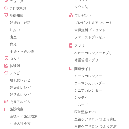
ニュース
タウン誌
専門家相談
基礎知識
プレゼント
妊娠前・妊活
プレゼント＆アンケート
妊娠中
全員無料プレゼント
出産
ファーストプレゼント
育児
アプリ
不妊・不妊治療
ベビーカレンダーアプリ
Ｑ＆Ａ
体重管理アプリ
体験談
関連サイト
レシピ
ムーンカレンダー
離乳食レシピ
ウーマンカレンダー
妊娠食レシピ
シニアカレンダー
妊活食レシピ
シッテク
成長アルバム
ヨムーノ
施設検索
医師監修.com
産後ケア施設検索
産後ケアサロン ひより青山
産婦人科検索
産後ケアサロン ひより芝浦