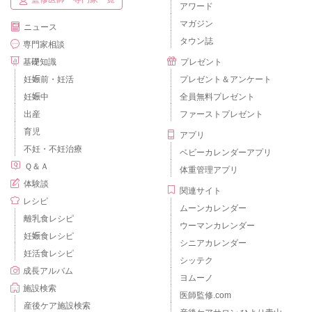
アワード
マガジン
ニュース
タウン誌
専門家相談
基礎知識
プレゼント
妊娠前・妊活
プレゼント＆アンケート
妊娠中
全員無料プレゼント
出産
ファーストプレゼント
育児
アプリ
不妊・不妊治療
ベビーカレンダーアプリ
Ｑ＆Ａ
体重管理アプリ
体験談
関連サイト
レシピ
ムーンカレンダー
離乳食レシピ
ウーマンカレンダー
妊娠食レシピ
シニアカレンダー
妊活食レシピ
シッテク
成長アルバム
ヨムーノ
施設検索
医師監修.com
産後ケア施設検索