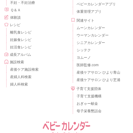
不妊・不妊治療
ベビーカレンダーアプリ
Ｑ＆Ａ
体重管理アプリ
体験談
関連サイト
レシピ
ムーンカレンダー
離乳食レシピ
ウーマンカレンダー
妊娠食レシピ
シニアカレンダー
妊活食レシピ
シッテク
成長アルバム
ヨムーノ
施設検索
医師監修.com
産後ケア施設検索
産後ケアサロン ひより青山
産婦人科検索
産後ケアサロン ひより芝浦
婦人科検索
子育て支援団体
子育て支援機構
おぎゃー献金
母子栄養懇話会