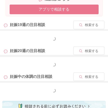
の周囲への負担が軽減され、痛みが軽減することがあります
アプリで相談する
よ。また、身体をお風呂などで温めていただいたり、マタニテ
ィでも施術してくれる整体もあります。しんどい痛みが続くよ
うでしたら、ご検討いただくといいかもしれませんね。 出血や
妊娠19週の
注目相談
検索する
月経のようなお腹の痛みでなければ、ご様子を見ていただいて
いいと思いますが、また健診の際にもご相談なさってみてくだ
さいね。
もっと見る
妊娠20週の
注目相談
検索する
2025/12/30 12:19
もっと見る
妊娠中の体調の
注目相談
検索する
もっと見る