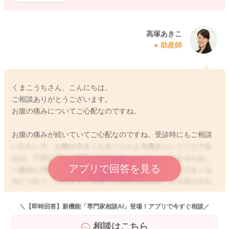
高塚あきこ
助産師
くまこうちさん、こんにちは。
ご相談ありがとうございます。
お腹の痛みについてご心配なのですね。
お腹の痛みが続いていてご心配なのですね。受診時にもご相談
いただいて、お腹が大きくなることによる痛みということであ
れば、子宮の周りの靭帯や筋肉の痛みなのかもしれませんね。
アプリで回答を見る
一般的に円靭帯痛と言われるものなのですが、子宮が大きくな
るにつれて、それを支える周りの靭帯や筋肉は、引き延ばされ
たり、負担が大きくなることで、身体の様々なお痛みが出ま
す。
＼【即時回答】新機能「専門家相談AI」登場！アプリで今すぐ相談／
ご妊娠中は対処療法になってしまうことがほとんどですが、骨
相談はこちら
盤ベルトや腹帯などで少し子宮を支えるようになさると、子宮