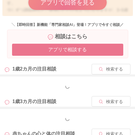
アプリで回答を見る
す。
少しずつ調味料などご使用いただけるようになりますが、3~5歳
ぐらいになってからほぼ大人と同じようなお食事が取れるよう
になってきます。
＼【即時回答】新機能「専門家相談AI」登場！アプリで今すぐ相談／
それでも塩分は控えめにするなど調整は必要になります。
相談はこちら
甘いものを積極的にあげるのも3歳を過ぎてからの方が虫歯予防
アプリで相談する
の観点でも良いかと思います。
どうぞよろしくお願いします。
1歳2カ月の
注目相談
検索する
もっと見る
2025/12/29 15:13
1歳3カ月の
注目相談
検索する
もっと見る
赤ちゃんの心と体の
注目相談
検索する