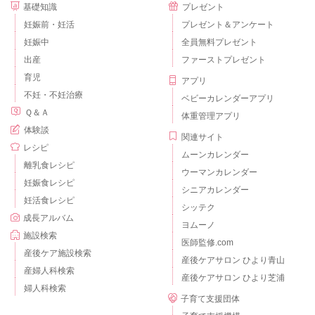
基礎知識
プレゼント
妊娠前・妊活
プレゼント＆アンケート
妊娠中
全員無料プレゼント
出産
ファーストプレゼント
育児
アプリ
不妊・不妊治療
ベビーカレンダーアプリ
Ｑ＆Ａ
体重管理アプリ
体験談
関連サイト
レシピ
ムーンカレンダー
離乳食レシピ
ウーマンカレンダー
妊娠食レシピ
シニアカレンダー
妊活食レシピ
シッテク
成長アルバム
ヨムーノ
施設検索
医師監修.com
産後ケア施設検索
産後ケアサロン ひより青山
産婦人科検索
産後ケアサロン ひより芝浦
婦人科検索
子育て支援団体