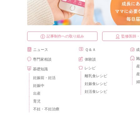
記事制作への取り組み
監修医師
ニュース
Ｑ＆Ａ
成
施
専門家相談
体験談
産
レシピ
基礎知識
産
離乳食レシピ
妊娠前・妊活
婦
妊娠食レシピ
妊娠中
妊活食レシピ
出産
育児
不妊・不妊治療