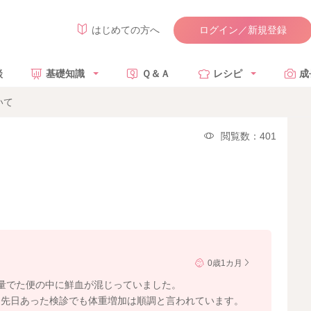
ログイン／新規登録
はじめての方へ
談
基礎知識
Ｑ＆Ａ
レシピ
成
いて
閲覧数：401
0歳1カ月
量でた便の中に鮮血が混じっていました。
、先日あった検診でも体重増加は順調と言われています。