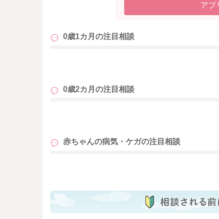
アプ
0歳1カ月の
注目相談
も
0歳2カ月の
注目相談
も
赤ちゃんの病気・ケガの
注目相談
も