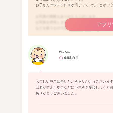
お子さんのウンチに血が混じっていたことがご
お写真の掲載もありがとうございます。
お写真を拝見しますと、明るい色(鮮血)の出血
アプリ
などを疑うものではなく、肛門など、お尻から
うなゆるめのウンチが続いていて肛門に負担が
たりすると、ウンチに血が混じることもありま
また、おっぱいを飲ませていらっしゃる場合に
すよ。おっぱいのお子さんには比較的よく見ら
れいみ
ば、しばらくご様子を見ていただいていいかと
0歳1カ月
になったり、他にお子さんのご様子で気になる
お忙しい中ご回答いただきありがとうございま
出血が増えた場合などに小児科を受診しようと
ありがとうございました。