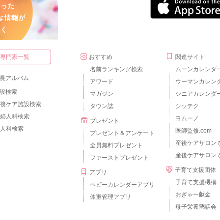
・専門家一覧
おすすめ
関連サイト
名前ランキング検索
ムーンカレンダ
長アルバム
アワード
ウーマンカレン
設検索
マガジン
シニアカレンダ
後ケア施設検索
タウン誌
シッテク
婦人科検索
ヨムーノ
プレゼント
人科検索
医師監修.com
プレゼント＆アンケート
産後ケアサロン 
全員無料プレゼント
産後ケアサロン 
ファーストプレゼント
子育て支援団体
アプリ
子育て支援機構
ベビーカレンダーアプリ
おぎゃー献金
体重管理アプリ
母子栄養懇話会