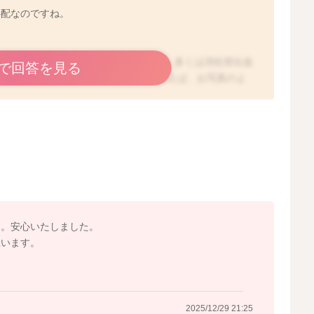
心配なのですね。
が出ているようですね。鮮血の場合には、多くは消化管出血
で回答を見る
の出血が付着した可能性もあります。例えば、お写真のよ
かかっていたり、頻回な排便で切れ痔のような状態であっ
すよ。
は、母乳性血便と言ってウンチに血が混じることもありま
れる症状です。お子さんのご様子が普段とお変わりなけれ
思いますが、もし、出血が増えたり、頻回に見られるよう
ことがあれば、小児科でご相談くださいね。
す。安心いたしました。
2025/12/29 7:19
思います。
2025/12/29 21:25