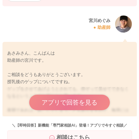
宮川めぐみ
助産師
あさみさん、こんばんは
助産師の宮川です。
ご相談をどうもありがとうございます。
授乳後のゲップについてですね。
ゲップをさせてあげようとされても、仰ぞって見せてできなく
なるということでお困りだと思います。
アプリで回答を見る
夜間であれば、起こしてしまうこともありますので、無理には
させなくてもいいかもしれません。
しかし日中だけでも、出来るだけしっかりと出せている方が、
＼【即時回答】新機能「専門家相談AI」登場！アプリで今すぐ相談／
お腹に空気がたまらず苦しさも減り、落ち着いて寝てくれま
相談はこちら
す。