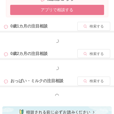
アプリで相談する
よかったら次の動画をご覧いただき、参考にしてみていただけ
たらと思います。
お子さんの足をあさみさんの両足の間に入れて挟み、腰からお
0歳1カ月の
注目相談
検索する
尻にかけて丸くなれるようにしていただきます。
そうしていただくことで、体勢も少し変わるので、反応が変わ
ってくれることはないかなと思いました。
もっと見る
https://youtu.be/q1k-RmgCQnA?si=FgfW1xcQAtj5wiDY
0歳2カ月の
注目相談
検索する
よかったら参考になさってみてください。
もっと見る
どうぞよろしくお願いします。
おっぱい・ミルクの
注目相談
検索する
2025/12/28 20:41
もっと見る