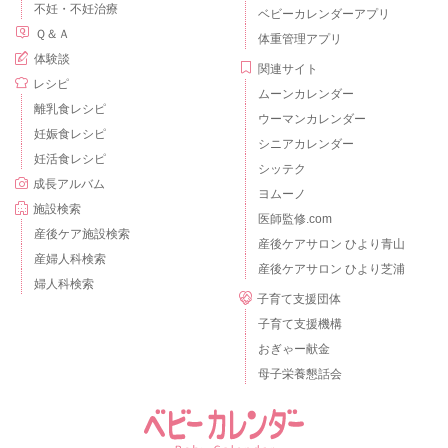
不妊・不妊治療
ベビーカレンダーアプリ
Ｑ＆Ａ
体重管理アプリ
体験談
関連サイト
レシピ
ムーンカレンダー
離乳食レシピ
ウーマンカレンダー
妊娠食レシピ
シニアカレンダー
妊活食レシピ
シッテク
成長アルバム
ヨムーノ
施設検索
医師監修.com
産後ケア施設検索
産後ケアサロン ひより青山
産婦人科検索
産後ケアサロン ひより芝浦
婦人科検索
子育て支援団体
子育て支援機構
おぎゃー献金
母子栄養懇話会