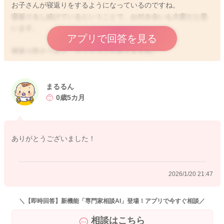
お子さんが寝返りをするようになっているのですね。
寝返りをし続けているということで、お付き合いも大変だと思
います。
アプリで回答を見る
寝返り防止ベルト、クッションもありますね。
それで発達に支障をきたしてしまうということはないかと思う
のですが、ベルトをしてみても思うように動けないことで怒り
出してしまうお子さんもいますし、クッションの置いてみて
まるるん
も、うまく乗り越えて？避けるようにしてゴロンとしてしまう
0歳5カ月
こともあるようです。
窒息の危険性もあるということで、あまりお勧めできないこと
もあります。
ありがとうございました！
なので用意をされてもどれだけ効果が期待できるかわからない
ところになります。
2026/1/20 21:47
1歳前後ぐらいまでのご使用になるかと思います。
寝返り返りができるようになったら、その分安心感は増えるか
＼【即時回答】新機能「専門家相談AI」登場！アプリで今すぐ相談／
もしれません。
相談はこちら
1歳までは気づいた時に仰向けにと言われていることはありま