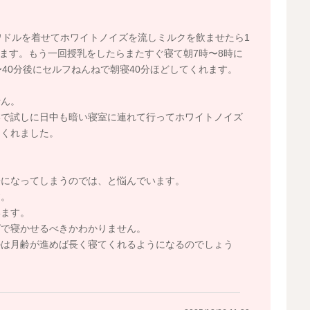
ワドルを着せてホワイトノイズを流しミルクを飲ませたら1
れます。もう一回授乳をしたらまたすぐ寝て朝7時〜8時に
40分後にセルフねんねで朝寝40分ほどしてくれます。
せん。
いで試しに日中も暗い寝室に連れて行ってホワイトノイズ
はくれました。
子になってしまうのでは、と悩んでいます。
す。
います。
グで寝かせるべきかわかりません。
のは月齢が進めば長く寝てくれるようになるのでしょう