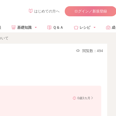
ログイン／新規登録
はじめての方へ
談
基礎知識
Ｑ＆Ａ
レシピ
成
ついて
閲覧数：494
0歳3カ月