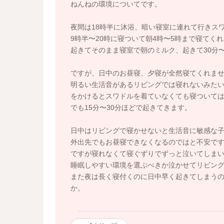
ねんねの環境についてです。
夜間は18時半に沐浴、暗い寝室に連れて行きス
9時半〜20時に寝ついて朝4時〜5時まで寝てく
起きてそのまま寝室で朝のミルク、起きて30分〜
ですが、日中のお昼寝、夕寝が全然寝てくれま
明るい生活音があるリビングでは寝れないみた
をかけるとスワドルを着ていなくても寝ついて
でも15分〜30分ほどで起きてきます。
日中はリビングで寝かせないと生活音に敏感な
外出先でもお昼寝できなくなるのではと不安で
ですが寝れなくて寝ぐずりでずっと泣いてしま
睡眠しやすい環境を選ぶべきか泣かせてリビン
また夜は長く寝付くのに日中早く起きてしまう
か。