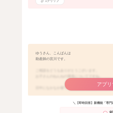
1
クリップ
ゆうさん、こんばんは
助産師の宮川です。
ご相談をどうもありがとうございます。
お子さんのねんねの環境についてですね。
アプリ
日中になかなか寝てくれないのですね。
床の上でゴロゴロとうつ伏せ遊びをされる時間
今ならば1日にトータルで30分ぐらい遊ぶほど
＼【即時回答】新機能「専門
体力がついてきていることもあり、短時間しか