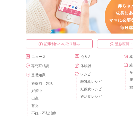
記事制作への取り組み
監修医師
ニュース
Ｑ＆Ａ
成
施
専門家相談
体験談
産
レシピ
基礎知識
産
離乳食レシピ
妊娠前・妊活
婦
妊娠食レシピ
妊娠中
妊活食レシピ
出産
育児
不妊・不妊治療