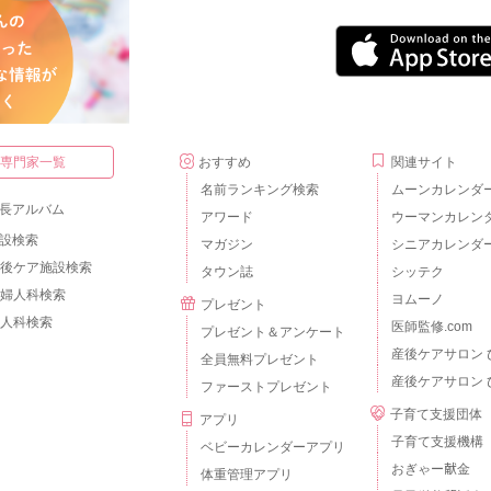
・専門家一覧
おすすめ
関連サイト
名前ランキング検索
ムーンカレンダ
長アルバム
アワード
ウーマンカレン
設検索
マガジン
シニアカレンダ
後ケア施設検索
タウン誌
シッテク
婦人科検索
ヨムーノ
プレゼント
人科検索
医師監修.com
プレゼント＆アンケート
産後ケアサロン 
全員無料プレゼント
産後ケアサロン 
ファーストプレゼント
子育て支援団体
アプリ
子育て支援機構
ベビーカレンダーアプリ
おぎゃー献金
体重管理アプリ