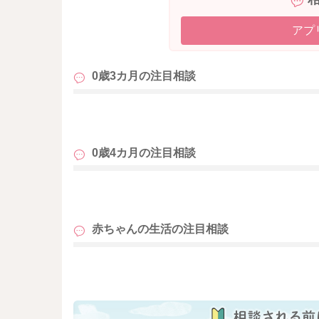
うまく寝付けずにぐずぐずしていることもない
アプ
生まれて3ヶ月を経過されていることもあり、体
なので日中のお昼寝なども少し暗めにしてもら
0歳3カ月の
注目相談
音や光の調整をされる方が、眠りの質が良くな
月齢が進むことで、起きている時間が長くなる
も
朝寝で起きてからが起床時間になっていること
そのこともあり、より日中あまり寝ないでも平
0歳4カ月の
注目相談
朝の起きる時間がそうして遅めになってしまっ
パターンが変化をしていくことで、朝寝の開始
遊びを増やしていただきながら様子を見てみて
も
日中のねんねのリズムも個人差があります。
赤ちゃんの生活の
注目相談
たっぷりと長めに寝るお子さんもいらっしゃれ
あります。
も
よかったら参考になさってみてください。
どうぞよろしくお願いします。