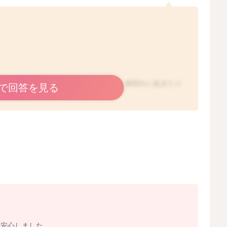
お子さんも多いと思います。ですので、細切れに起きたり
で回答を見る
しまうのは、少し心配なこともあります。5〜6時間程度
授乳間隔が空き過ぎてしまうと、おっぱいの分泌が低下し
ールをなさらないお子さんも多いのですが、まだ胃の容量
ます。ですので、今の時期には夜間でも4〜5時間おきに
お悩みなのであれば、夜間も少しミルクを出していただい
少し長く寝てくれることもあるかもしれませんね。
、安心しました。