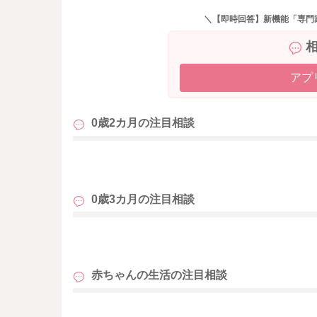
＼【即時回答】新機能「専門
アプ
0歳2カ月の
注目相談
も
0歳3カ月の
注目相談
も
赤ちゃんの生活の
注目相談
も