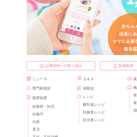
記事制作への取り組み
監修医師
ニュース
Ｑ＆Ａ
成
施
専門家相談
体験談
産
レシピ
基礎知識
産
離乳食レシピ
妊娠前・妊活
婦
妊娠食レシピ
妊娠中
妊活食レシピ
出産
育児