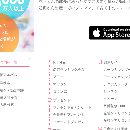
赤ちゃんの成長にあったママに必要な情報が毎日
妊娠から出産までのプレママ、子育て中のママ・
・専門家一覧
おすすめ
関連サイト
名前ランキング検索
ムーンカレンダ
長アルバム
アワード
ウーマンカレン
設検索
マガジン
シニアカレンダ
後ケア施設検索
タウン誌
シッテク
婦人科検索
ヨムーノ
プレゼント
人科検索
医師監修.com
プレゼント＆アンケート
産後ケアサロン 
全員無料プレゼント
産後ケアサロン 
ファーストプレゼント
子育て支援団体