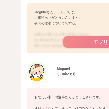
Megumiさん、こんにちは。
ご相談ありがとうございます。
夜間の睡眠についてですね。
お答えが遅くなり申し訳ありません。
2ヶ月のお子さんですと、まだ昼夜逆転している
アプリ
寝たりなさるのは自然と思いますよ。
逆に、今の時期にあまり夜間に長時間続けて寝て
であれば、まだ許容範囲と思いますが、あまり
てしまう可能性もあります。
お子さんによっては、あまりお腹が空いたアピ
Megumi
も小さいので、脱水や低血糖になるリスクもあり
0歳2カ月
は授乳なさっていただく方がいいと思います。
もし、2時間などで細切れに起きてしまうことが
たりすれば、ミルクの方が腹持ちがいいので、
お忙しい中、お返事ありがとうございます。
細切れになってしまうことは自然なことと聞き