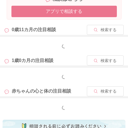
身体の発達が早めだったりすれば、言葉や仕草の発達がゆっく
アプリで相談する
りめだったりすることもよくありますよ。
実際に拝見していませんので、はっきりとしたことは明言でき
ませんが、例えば、お子さんが言葉を話し始める時期などは、
0歳11カ月の
注目相談
検索する
とても個人差が大きいです。確かに、日常的によくお使いにな
る言葉であれば、お子さんの耳に入っていることが多いので、
理解していることもあると思います。ですが、例えばママさん
もっと見る
のおっしゃっていることがある程度理解できていたとしても、
それをお子さんご自身で真似して言葉で発するということに繋
1歳0カ月の
注目相談
検索する
げるのは、お子さんにとってはかなり高度なことになります。
言葉の意味を理解する、言葉の発音を理解する、言葉の発し方
もっと見る
を発見する、大人が言う発音を真似できる、と何段階もの段階
を経て言葉を発することができるようになっていきます。たく
赤ちゃんの心と体の
注目相談
検索する
さん練習したからといって、すぐに言葉を言えるようになるか
は、なかなか難しいところなのですが、まずはお子さんにたく
さん言葉を聞かせてあげて、発音の仕方などをお子さんご自身
もっと見る
が理解していけるようになさると良いのかもしれませんね。
今まで健診等で、発達面に関して特に指摘されたりすることが
なければ、まずはご様子を見ていただいていいと思いますよ。