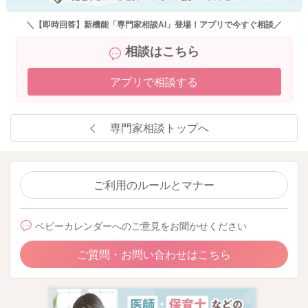
お子さんの発達の経過を見ていく中で、指摘されることが増え
たり、他のお子さんの発育に比べて明らかにゆっくりめの発育
＼【即時回答】新機能「専門家相談AI」登場！アプリで今すぐ相談／
をしているなど、様々な要素で総合的に判断していきます。今
相談はこちら
の月齢ですと、万が一発達障害などがあったとしても、まだハ
ッキリとした診断はなかなか難しい時期ですし、もう少し月齢
アプリで相談する
が経って、健診等で何か指摘されたり、やはりママさんが他の
お子さんと違うと感じることが多いのでしたら、その際に専門
窓口でご相談いただいてもいいと思いますよ。
専門家相談トップへ
2025/12/25 12:01
ご利用のルールとマナー
ベビーカレンダーへのご意見をお聞かせください
ご質問・お問い合わせはこちら