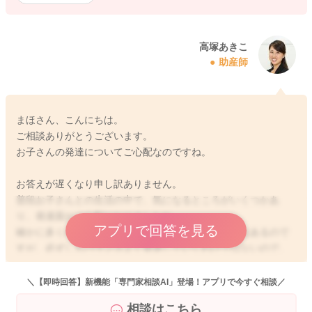
高塚あきこ
助産師
まほさん、こんにちは。
ご相談ありがとうございます。
お子さんの発達についてご心配なのですね。
お答えが遅くなり申し訳ありません。
普段お子さんとの生活の中で、気になるところがいくつかあ
り、発達面がご心配になりましたね。
アプリで回答を見る
確かに多くのお子さんが出来るとされる発達の目安はあるので
すが、必ずしもバランスよく発達していくわけではないので、
例えば寝返りが早かった、お座りが早かった、つかまり立ちが
早かったなど、身体の発達が早かったりすれば、意外とおしゃ
＼【即時回答】新機能「専門家相談AI」登場！アプリで今すぐ相談／
べりや指差しなどがゆっくりめのお子さんもいらっしゃったり
相談はこちら
します。まほさんのお子さんも身体の発達は早いようなので、