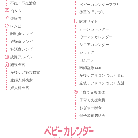
不妊・不妊治療
ベビーカレンダーアプリ
Ｑ＆Ａ
体重管理アプリ
体験談
関連サイト
レシピ
ムーンカレンダー
離乳食レシピ
ウーマンカレンダー
妊娠食レシピ
シニアカレンダー
妊活食レシピ
シッテク
成長アルバム
ヨムーノ
施設検索
医師監修.com
産後ケア施設検索
産後ケアサロン ひより青山
産婦人科検索
産後ケアサロン ひより芝浦
婦人科検索
子育て支援団体
子育て支援機構
おぎゃー献金
母子栄養懇話会