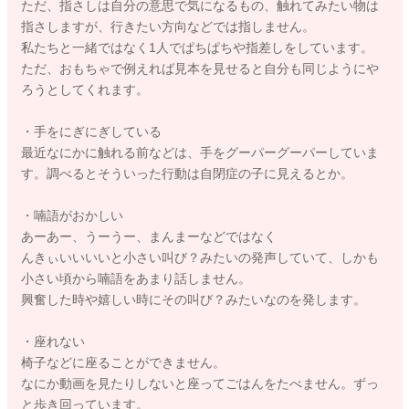
ただ、指さしは自分の意思で気になるもの、触れてみたい物は
指さしますが、行きたい方向などでは指しません。
私たちと一緒ではなく1人でぱちぱちや指差しをしています。
ただ、おもちゃで例えれば見本を見せると自分も同じようにや
ろうとしてくれます。
・手をにぎにぎしている
最近なにかに触れる前などは、手をグーパーグーパーしていま
す。調べるとそういった行動は自閉症の子に見えるとか。
・喃語がおかしい
あーあー、うーうー、まんまーなどではなく
んきぃいいいいと小さい叫び？みたいの発声していて、しかも
小さい頃から喃語をあまり話しません。
興奮した時や嬉しい時にその叫び？みたいなのを発します。
・座れない
椅子などに座ることができません。
なにか動画を見たりしないと座ってごはんをたべません。ずっ
と歩き回っています。