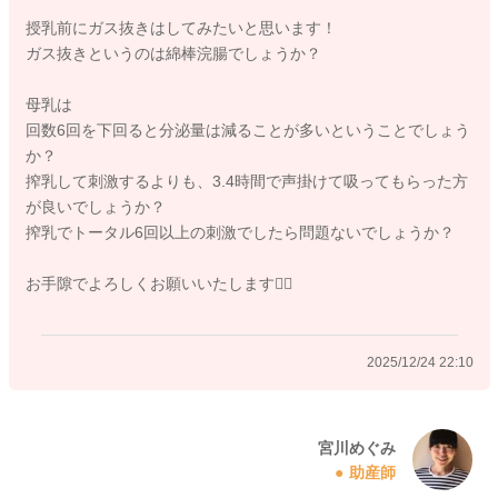
授乳前にガス抜きはしてみたいと思います！
ガス抜きというのは綿棒浣腸でしょうか？
なかなかゲップが出にくかったり、泣くことでも空気をよく飲
むこともありますので、その分お腹に空気が溜まりやすくなる
母乳は
こともあると思います。
回数6回を下回ると分泌量は減ることが多いということでしょう
お腹の張りが気になるようでしたら、一度試しに授乳前のタイ
か？
ミングで、ガス抜きをされてみてはいかがでしょうか？
搾乳して刺激するよりも、3.4時間で声掛けて吸ってもらった方
が良いでしょうか？
よかったら参考になさってみてください。
搾乳でトータル6回以上の刺激でしたら問題ないでしょうか？
どうぞよろしくお願いします。
お手隙でよろしくお願いいたします🙇‍♀️
2025/12/24 12:32
2025/12/24 22:10
宮川めぐみ
助産師