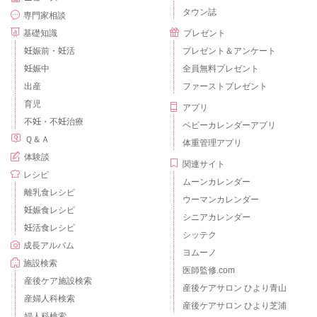
タウン誌
専門家相談
基礎知識
プレゼント
妊娠前・妊活
プレゼント＆アンケート
妊娠中
全員無料プレゼント
出産
ファーストプレゼント
育児
アプリ
不妊・不妊治療
ベビーカレンダーアプリ
Ｑ＆Ａ
体重管理アプリ
体験談
関連サイト
レシピ
ムーンカレンダー
離乳食レシピ
ウーマンカレンダー
妊娠食レシピ
シニアカレンダー
妊活食レシピ
シッテク
成長アルバム
ヨムーノ
施設検索
医師監修.com
産後ケア施設検索
産後ケアサロン ひより青山
産婦人科検索
産後ケアサロン ひより芝浦
婦人科検索