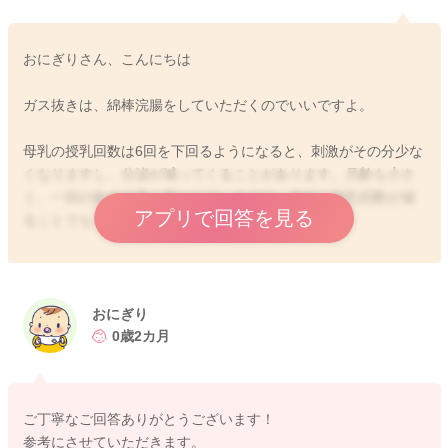
おにぎりさん、こんにちは
ガス抜きは、綿棒浣腸をしていただくのでいいですよ。
母乳の授乳回数は6回を下回るようになると、刺激がその分少な
くなりますし、分泌が減ってくることがあります。月齢も小さ
く、一回の飲める量も限られているので、単純に授乳回数が減
アプリで回答を見る
ることでも、哺乳量も減ってしまいます。
搾乳をしていただくのも、何もしないままよりはいいですが、
一番分泌を増やしたり、維持をするためにはお子さんに飲んで
おにぎり
も会うことが一番になります。
0歳2カ月
搾乳をされていても減ってきてしまうこともあります。
よかったら参考になさってみてください。
ご丁寧なご回答ありがとうございます！
どうぞよろしくお願いします。
参考にさせていただきます。