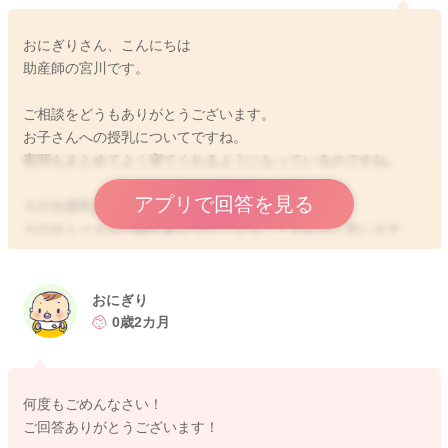
おにぎりさん、こんにちは
助産師の宮川です。
ご相談をどうもありがとうございます。
お子さんへの授乳についてですね。
夜間もまとめてよく寝てくれるようになっているのですね。
アプリで回答を見る
その分授乳回数が少なくなっているのですね。
その分トータルの哺乳量が少なくなることもあると思います。
授乳間隔が開くことにより、お胸への刺激も減ることになりま
す。
おにぎり
なので、分泌維持のためにも授乳回数は6回以上は少なくてもあ
0歳2カ月
る方がいいと思いますよ。
なので日中は3.4時間ほどでは進めるようにされてみてはいかが
でしょうか？
何度もごめんなさい！
また夜間も6時間以上授乳間隔が開くようにならないように気を
ご回答ありがとうございます！
つけていただくといいと思います。