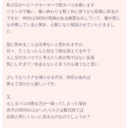
私の父がヘビースモーカーで紙タバコを吸います
ベランダで吸い、吸い終わりも暫く外に居てから部屋に戻るの
ですが、40分はSIDSの危険がある物質を出していて、服や壁に
も付着していると聞き、心配になり相談させていただきまし
た。
急に辞めることは出来ないと思われますが、
日々、亡くなったらと怯えて朝を迎えてる中で
もし父のタバコでと考えたら気が気ではない反面
気にしすぎて一生会えないと言うのも違うなと思い、
少しでもリスクを減らせる方法、対応があれば
教えて頂けたら嬉しいです。
又、
もしタバコの煙を万が一吸ってしまった場合
赤子のSIDSの上がったリスクは数日経てば
以前と同じくらいに戻るものなのでしょうか？