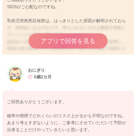
SIDSがご心配なのですね。
乳幼児突然死症候群は、はっきりとした原因が解明されておら
ず、突然起こるものなので、考えられるとされる要因を排除し
ていくことが大切と思います。
アプリで回答を見る
諸説ありますが、うつ伏せ寝を避ける、硬いマットを使用し、
厚着や掛け物をたくさん使用しない、赤ちゃんの前で喫煙をさ
ける、なるべく母乳育児を行う、一人部屋で寝かせないなどの
予防策が言われていますね。ですが、それらの要因を避けてい
ただいていても、100%予防できないのが現状でもあります。
おにぎり
確かに、喫煙をなさっている方が近くにいらっしゃれば、お子
0歳2カ月
さんは副流煙に曝露されることにもなりますし、SIDSのリスク
も多少上がってしまう可能性があると思います。ただ、それが
どのくらいの確率なのか、どの程度経てば問題ないのかなど、
ご回答ありがとうございます。
具体的なことはまだ解明されていません。
ママさんとしてはご心配になると思うのですが、今やってくだ
確率や喫煙でどれくらいのリスク上がるかも不明なのですね。
さっているような、分煙や、喫煙後しばらくしてからお子さん
あまり考えすぎないように、ご参考にさせていただいて予防が
と関わるなど、可能な範囲の対策をしていただければ良いよう
出来ることだけやっていきたいと思います。
に思いますよ。