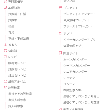
タウン誌
専門家相談
基礎知識
プレゼント
妊娠前・妊活
プレゼント＆アンケート
妊娠中
全員無料プレゼント
出産
ファーストプレゼント
育児
アプリ
不妊・不妊治療
ベビーカレンダーアプリ
Ｑ＆Ａ
体重管理アプリ
体験談
関連サイト
レシピ
ムーンカレンダー
離乳食レシピ
ウーマンカレンダー
妊娠食レシピ
シニアカレンダー
妊活食レシピ
シッテク
成長アルバム
ヨムーノ
施設検索
医師監修.com
産後ケア施設検索
産後ケアサロン ひより青山
産婦人科検索
産後ケアサロン ひより芝浦
婦人科検索
子育て支援団体