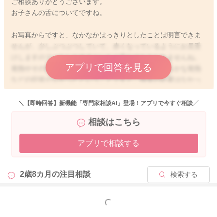
ご相談ありがとうございます。
お子さんの舌についてですね。
お写真からですと、なかなかはっきりとしたことは明言できま
せんが、少しぶつぶつしていて、赤くなっているようにお見受
けしますので、もしかするといちご舌なのかもしれませんね。
アプリで回答を見る
発熱やその他の症状は何かありますでしょうか？明らかな発熱
などの症状がなかったということですと、検査の必要はなかっ
たと判断されたのかもしれませんが、明らかな症状がなくて
も、いちご舌や発赤など、何か症状がある場合ですと、後から
＼【即時回答】新機能「専門家相談AI」登場！アプリで今すぐ相談／
診断されることもあります。
相談はこちら
もし気になる症状が複数あり、ご心配であれば、再度小児科で
ご相談いただくと、必要時には検査してもらえるかもしれませ
アプリで相談する
んね。
2歳8カ月の
注目相談
検索する
2025/12/24 11:33
もっと見る