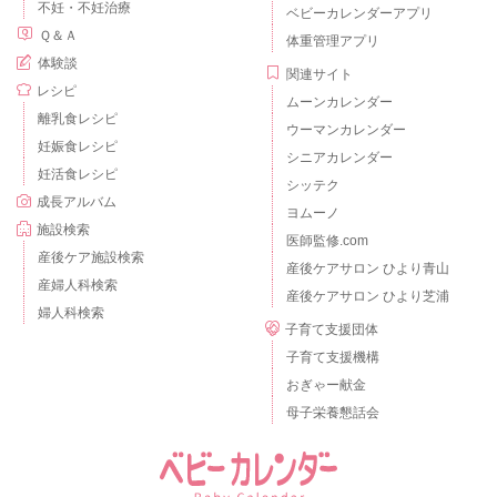
不妊・不妊治療
ベビーカレンダーアプリ
Ｑ＆Ａ
体重管理アプリ
体験談
関連サイト
レシピ
ムーンカレンダー
離乳食レシピ
ウーマンカレンダー
妊娠食レシピ
シニアカレンダー
妊活食レシピ
シッテク
成長アルバム
ヨムーノ
施設検索
医師監修.com
産後ケア施設検索
産後ケアサロン ひより青山
産婦人科検索
産後ケアサロン ひより芝浦
婦人科検索
子育て支援団体
子育て支援機構
おぎゃー献金
母子栄養懇話会