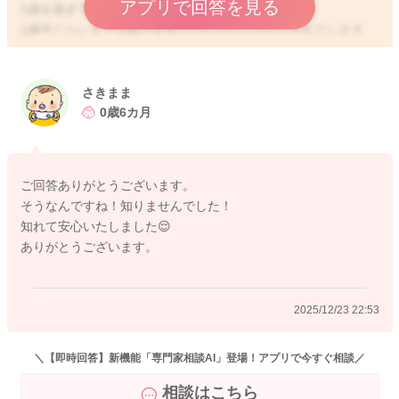
アプリで回答を見る
1歳を過ぎても生えてこないこともあります。
1歳半ぐらいまでは様子を見ていただいていいとされています
よ。これぐらい待ってみても生えてこない時には、歯科医へご
相談ください。
引き続き見守っていただけたらと思います。
さきまま
どうぞよろしくお願いします。
0歳6カ月
ご回答ありがとうございます。
2025/12/23 20:32
そうなんですね！知りませんでした！
知れて安心いたしました😌
ありがとうございます。
2025/12/23 22:53
＼【即時回答】新機能「専門家相談AI」登場！アプリで今すぐ相談／
相談はこちら