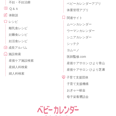
不妊・不妊治療
ベビーカレンダーアプリ
Ｑ＆Ａ
体重管理アプリ
体験談
関連サイト
レシピ
ムーンカレンダー
離乳食レシピ
ウーマンカレンダー
妊娠食レシピ
シニアカレンダー
妊活食レシピ
シッテク
成長アルバム
ヨムーノ
施設検索
医師監修.com
産後ケア施設検索
産後ケアサロン ひより青山
産婦人科検索
産後ケアサロン ひより芝浦
婦人科検索
子育て支援団体
子育て支援機構
おぎゃー献金
母子栄養懇話会