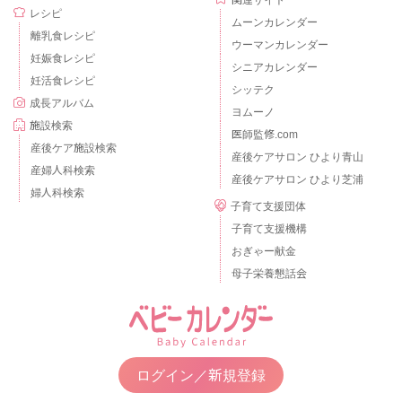
レシピ
ムーンカレンダー
離乳食レシピ
ウーマンカレンダー
妊娠食レシピ
シニアカレンダー
妊活食レシピ
シッテク
成長アルバム
ヨムーノ
施設検索
医師監修.com
産後ケア施設検索
産後ケアサロン ひより青山
産婦人科検索
産後ケアサロン ひより芝浦
婦人科検索
子育て支援団体
子育て支援機構
おぎゃー献金
母子栄養懇話会
ログイン／新規登録