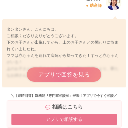
助産師
タンタンさん、こんにちは。
ご相談くださりありがとうございます。
下のお子さんが出生してから、上のお子さんとの関わりに悩ま
れていましたね。
ママは赤ちゃんを連れて病院から帰ってきた！ずっと赤ちゃん
がいる！
上のお子さんはお子さんなりに、兄弟姉妹の誕生により、新た
アプリで回答を見る
なお姉さんと言う役割が課せられていますね。
これは、長子であれば致し方ないですが、お子さんなりに頑張
っていて、いわゆる赤ちゃん返りのような精神的な反応が生じ
＼【即時回答】新機能「専門家相談AI」登場！アプリで今すぐ相談／
ても普通です。
相談はこちら
特に2〜3歳児であれば、お子さんはまだ欲求第一の意思表示で
アプリで相談する
も致し方ないでしょうから、お姉さんになる過程を踏み、適応
するまで時間がかかったり、睡眠や食事などの日常動作がうま