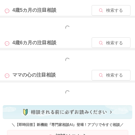
くできずに、過敏性や過剰な動揺が目立ったりしても仕方ない
4歳5カ月の
注目相談
検索する
です。4歳児でも同様の反応があることも。
おふたりの育児が始まって数ヶ月のところですね。頑張ってい
もっと見る
ますよ。
まだまだ産後。ママさんの疲れも出る時期です。
4歳6カ月の
注目相談
検索する
この時のポイントは
もっと見る
【お兄ちゃんお姉ちゃんだから我慢しなくてはならない事を伝
えるのではなく、今の状況や行為について見通しを理解できる
ママの心の
注目相談
検索する
ように伝えていくことです。】
また、癇癪はある程度の距離感が大事です。
4歳児は自ら落ち着く力をつけられる時期になっていますから、
もっと見る
冷静に対応しながら、1人で落ち着く環境を整えましょう。また
落ち着くことができたら必ず褒めてあげてくださいね！
よろしくお願いします🙇‍♂️
＼【即時回答】新機能「専門家相談AI」登場！アプリで今すぐ相談／