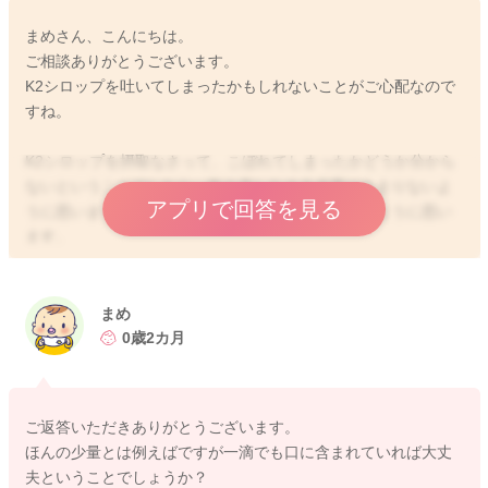
まめさん、こんにちは。
ご相談ありがとうございます。
K2シロップを吐いてしまったかもしれないことがご心配なので
すね。
K2シロップを摂取なさって、こぼれてしまったかどうか分から
ないということでしたら、飲み直しなさる必要はあまりないよ
アプリで回答を見る
うに思いますよ。倍量飲ませてしまう方が良くないように思い
ます。
ビタミンKは、ほんの少量でも十分に効果がありますし、その後
吐き戻ししてしまったとしても、おおよそ飲めていれば問題な
いように思います。実際にどの程度の飲めていたかは、明確に
まめ
は分からないと思うのですが、次回からまた通常どおり週1回の
0歳2カ月
ペースで続けていただければ問題ないように思いますよ。
ご返答いただきありがとうございます。
ほんの少量とは例えばですが一滴でも口に含まれていれば大丈
2025/12/21 12:38
夫ということでしょうか？