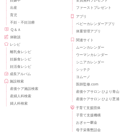
妊娠中
全員無料プレゼント
出産
ファーストプレゼント
育児
アプリ
不妊・不妊治療
ベビーカレンダーアプリ
Ｑ＆Ａ
体重管理アプリ
体験談
関連サイト
レシピ
ムーンカレンダー
離乳食レシピ
ウーマンカレンダー
妊娠食レシピ
シニアカレンダー
妊活食レシピ
シッテク
成長アルバム
ヨムーノ
施設検索
医師監修.com
産後ケア施設検索
産後ケアサロン ひより青山
産婦人科検索
産後ケアサロン ひより芝浦
婦人科検索
子育て支援団体
子育て支援機構
おぎゃー献金
母子栄養懇話会