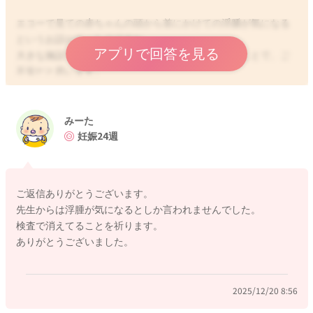
エコーで見ての赤ちゃんの頭から首にかけての浮腫が気になる
というお話があったのですね。
アプリで回答を見る
大きな施設で検査を受けることになっているということで、ご
不安だと思います。
エコーを見ておられる先生からは、何かお話はありましたか？
実際に一緒にエコーを拝見させていただいていないこともあり
みーた
ますので、どのような状況になっているのかわからないところ
妊娠24週
もあります。
なのでそこから考えられることも難しいところになります。
そのような状況で、より不安を与えてしまうようなことになっ
ご返信ありがとうございます。
てもと思いますので、検査の際にご確認いただけたらと思いま
先生からは浮腫が気になるとしか言われませんでした。
す。
検査で消えてることを祈ります。
ありがとうございました。
頭の大きさが実際の週数よりも1〜2週ほど大きめであること
は、それほど珍しいことではないようにも思いました。
2025/12/20 8:56
ご不安な中ご相談くださっているのに、
このようなお返事となってしまい、大変申し訳ありません。