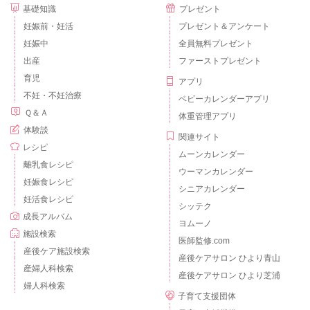
基礎知識
プレゼント
妊娠前・妊活
プレゼント＆アンケート
妊娠中
全員無料プレゼント
出産
ファーストプレゼント
育児
アプリ
不妊・不妊治療
ベビーカレンダーアプリ
Ｑ＆Ａ
体重管理アプリ
体験談
関連サイト
レシピ
ムーンカレンダー
離乳食レシピ
ウーマンカレンダー
妊娠食レシピ
シニアカレンダー
妊活食レシピ
シッテク
成長アルバム
ヨムーノ
施設検索
医師監修.com
産後ケア施設検索
産後ケアサロン ひより青山
産婦人科検索
産後ケアサロン ひより芝浦
婦人科検索
子育て支援団体