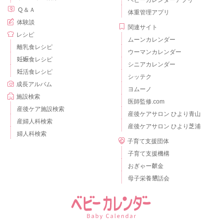
ベビーカレンダーアプリ
Ｑ＆Ａ
体重管理アプリ
体験談
関連サイト
レシピ
ムーンカレンダー
離乳食レシピ
ウーマンカレンダー
妊娠食レシピ
シニアカレンダー
妊活食レシピ
シッテク
成長アルバム
ヨムーノ
施設検索
医師監修.com
産後ケア施設検索
産後ケアサロン ひより青山
産婦人科検索
産後ケアサロン ひより芝浦
婦人科検索
子育て支援団体
子育て支援機構
おぎゃー献金
母子栄養懇話会