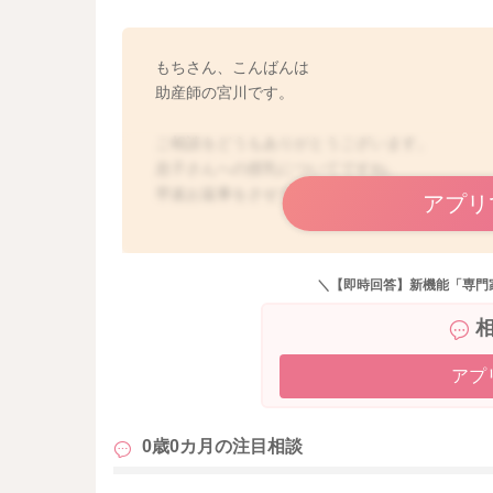
もちさん、こんばんは
助産師の宮川です。
ご相談をどうもありがとうございます。
息子さんへの授乳についてですね。
早速お返事をさせていただきます。
アプリ
①について
午後の分泌が減ってくる時にもおっぱいは必ず
＼【即時回答】新機能「専門
その刺激があることで、もっと生産量を増やそ
②について
最後のミルクは9時だったので、12時に欲しが
アプ
子を見ながらミルクを追加されるのもいいかも
0歳0カ月の
注目相談
また実際に飲ませてあげた後のお子さんの様子
飲んだ後に唸っていたり、体を捩らせるような