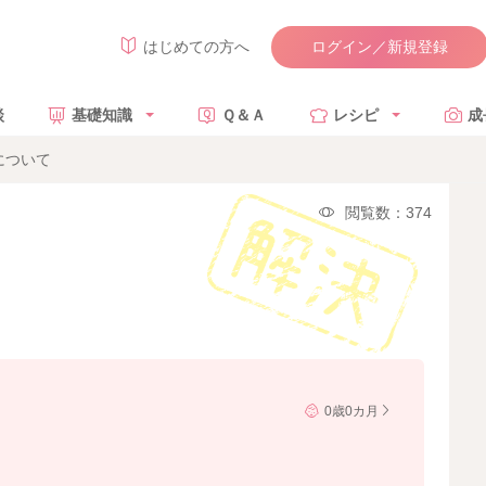
ログイン／新規登録
はじめての方へ
談
基礎知識
Ｑ＆Ａ
レシピ
成
について
閲覧数：374
0歳0カ月