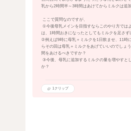
乳から2時間半～3時間はあけてからミルクは追
ここで質問なのですが、
①今後母乳メインを目指すならこのやり方ではよ
は、1時間おきになったとしてもミルクを足さず
②例えば9時に母乳＋ミルクを1日飲ませ、11時
らその回は母乳＋ミルクをあげていいのでしょ
間をあけるべきですか？
③今後、母乳に追加するミルクの量を増やすと
か？
1
クリップ