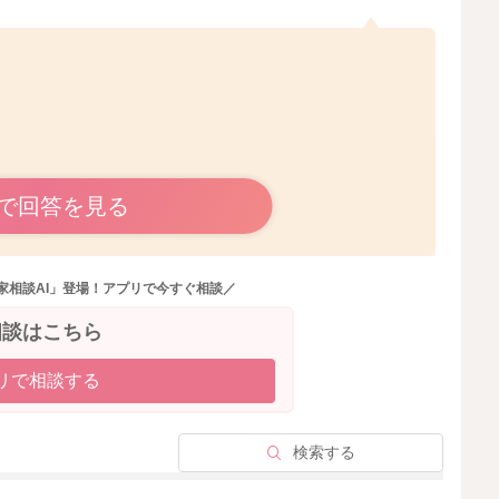
で回答を見る
欲しがっている時あげていただくのがいいと思います。
家相談AI」登場！アプリで今すぐ相談／
うと体は動きます。
相談はこちら
った時にはまずおっぱいをあげてもらいつつ、お子さんの様
リで相談する
しれません。
も見ていかれてみてください。
検索する
動きをする、抱っこでないと落ち着かないような事が出て