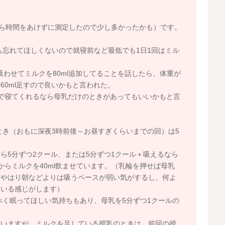
授乳から時間をあけずに測定したので少し多かったかも）です。
忘れてほしくないので就寝前など最低でも1日1回はミル
わせてミルクを80ml追加してることを話したら、体重が
60ml足すので良いかもと言われた。
で寝てくれるなら母乳だけのときがあってもいいかもと言
き（おもに深夜3時前後～お昼すぎくらいまでの回）は5
ら5分ずつ2クール、または5分ずつ1クール＋吸えるなら
らミルクを40ml飲ませています。（乳輪を押せば母乳
、やはり朝などよりは吸うペースが弱い気がするし、何よ
ている感じがします）
べく眠ってほしい気持ちもあり、母乳を5分ずつ1クールの
ていますが、ミルクを足している授乳のときは、前回の授