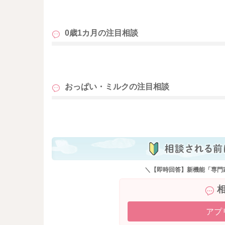
くるような事がありましたら、飲みすぎている
も
③について
0歳1カ月の
注目相談
ミルクを追加する量を増やすのは、体重の増え
コンスタントの授乳をしてくださっているので
も
よかったら参考になさってみてください。
おっぱい・ミルクの
注目相談
どうぞよろしくお願いします。
も
＼【即時回答】新機能「専門
アプ