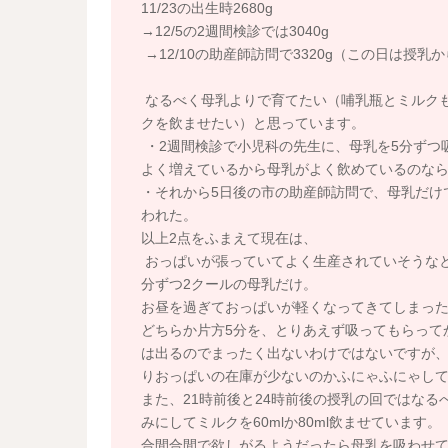
11/23の出生時2680g
→12/5の2週間検診では3040g
→12/10の助産師訪問で3320g（この日は
なるべく母乳よりで育てたい（哺乳瓶とミルクも
クを飲ませたい）と思っています。
・2週間検診で小児科の先生に、母乳を5分ずつ吸
よく増えているから母乳がよく飲めているのなら
・それから5日後の市の助産師訪問で、母乳だけ
われた。
以上2点をふまえて現在は、
おっぱいが張っていてよく生産されていそうなと
分ずつ2クールの母乳だけ。
お昼を過ぎておっぱいが軽くなってきてしまった
どちらか片方5分を、とりあえず吸ってもらってか
は出るのでまったく出ないわけではないですが
りおっぱいの在庫が少ないのかふにゃふにゃし
また、21時前後と24時前後の授乳の回ではなる
みにしてミルクを60mlか80ml飲ませています。
合間合間で欲しがるようだったら母乳を吸わせ