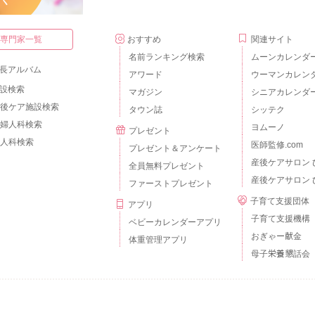
・専門家一覧
おすすめ
関連サイト
名前ランキング検索
ムーンカレンダ
長アルバム
アワード
ウーマンカレン
設検索
マガジン
シニアカレンダ
後ケア施設検索
タウン誌
シッテク
婦人科検索
ヨムーノ
プレゼント
人科検索
医師監修.com
プレゼント＆アンケート
産後ケアサロン 
全員無料プレゼント
産後ケアサロン 
ファーストプレゼント
子育て支援団体
アプリ
子育て支援機構
ベビーカレンダーアプリ
おぎゃー献金
体重管理アプリ
母子栄養懇話会
個人情報の取扱いについて
外部送信について
ご利用のルールとマナー
広告掲載