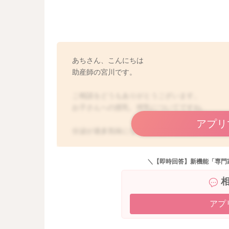
あちさん、こんにちは
助産師の宮川です。
ご相談をどうもありがとうございます。
お子さんへの授乳、搾乳についてですね。
アプリ
分泌が過多気味になっているのですね。
片方ずつで授乳をされていて、どれぐらい授乳
できれば一回の授乳で両方のお胸を吸ってもら
＼【即時回答】新機能「専門
途中で寝てしまっても、日中であれば刺激をし
と思います。
そうして両方をしっかりと飲んでもらうように
アプ
しかし片方ずつの方が進めやすいという事があ
楽になる程度に絞っていただくのでいいですよ