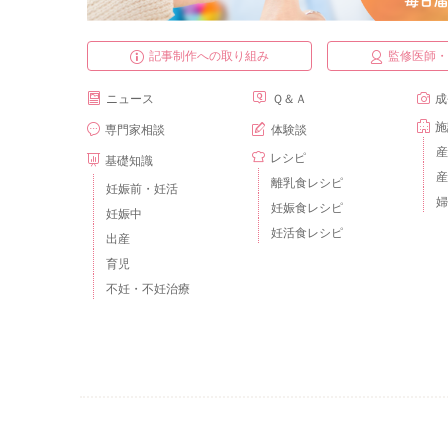
記事制作への取り組み
監修医師
ニュース
Ｑ＆Ａ
成
施
専門家相談
体験談
産
レシピ
基礎知識
産
離乳食レシピ
妊娠前・妊活
婦
妊娠食レシピ
妊娠中
妊活食レシピ
出産
育児
不妊・不妊治療
ベビーカレンダーとは？
運営会社