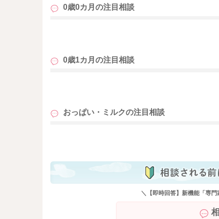
0歳0カ月の
注目相談
搾乳器よりも手絞りの方が楽になることもある
せん。
も
はじめのうちだけ手絞りで、後半は搾乳器とい
色々とお試しいただきつつ、絞った後のお胸の
0歳1カ月の
注目相談
どうぞよろしくお願いします。
も
おっぱい・ミルクの
注目相談
も
＼【即時回答】新機能「専門