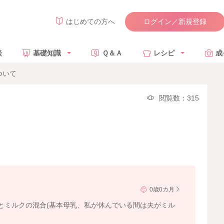
ログイン／新規登録
はじめての方へ
談
基礎知識
Ｑ＆Ａ
レシピ
成
ついて
閲覧数：315
0歳0カ月
とミルクの混合(基本母乳、私が休んでいる間は夫がミル