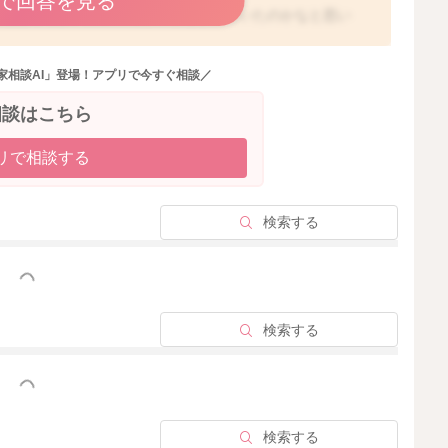
で回答を見る
ともあってか、大量に吐き戻しをされていたのかなと思い
くなっていたりすることもなかったようでしたら、たまた
家相談AI」登場！アプリで今すぐ相談／
いました。
もあると、より勢いよくたくさん吐いてしまう事があるよ
相談はこちら
リで相談する
いようでしたら、問題はないように思います。
検索する
っと見る
2025/12/17 9:35
検索する
っと見る
検索する