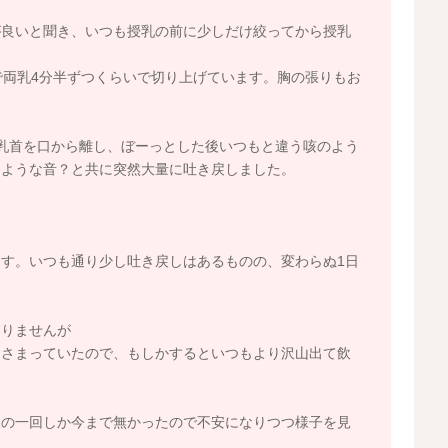
が良いと聞き、いつも授乳の前に少しだけ絞ってから授乳
で両乳4分半ずつくらいで切り上げています。胸の張りもお
乳首を口から離し、ぼーっとした後いつもと違う咳のよう
るような音？と共に突然大量に吐き戻しました。
す。いつも通り少し吐き戻しはあるものの、変わらぬ1日
なりませんが
おさまっていたので、もしかするといつもより沢山出て飲
後の一回しか今まで無かったので不安になりつつ様子を見