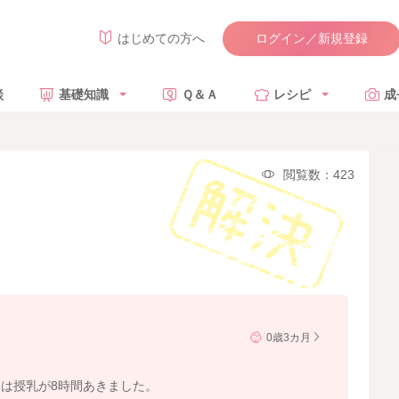
ログイン／新規登録
はじめての方へ
談
基礎知識
Ｑ＆Ａ
レシピ
成
閲覧数：423
0歳3カ月
は授乳が8時間あきました。