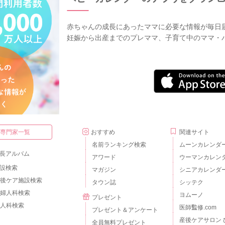
赤ちゃんの成長にあったママに必要な情報が毎日
妊娠から出産までのプレママ、子育て中のママ・
・専門家一覧
おすすめ
関連サイト
名前ランキング検索
ムーンカレンダ
長アルバム
アワード
ウーマンカレン
設検索
マガジン
シニアカレンダ
後ケア施設検索
タウン誌
シッテク
婦人科検索
ヨムーノ
プレゼント
人科検索
医師監修.com
プレゼント＆アンケート
産後ケアサロン 
全員無料プレゼント