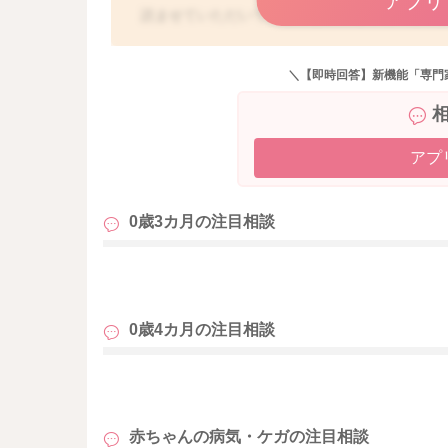
アプリ
読ませていただいて、空気も飲み込んでいたこ
ました。
その後、気持ち悪そうにしていたり、飲みが悪
＼【即時回答】新機能「専門
まそのような吐き戻しになっていたのかなと思
飲みすぎていたり、空気を飲み込んでいたこと
うに思います。
アプ
その後の様子で特にいつもと変わった様子もな
0歳3カ月の
注目相談
どうぞよろしくお願いします。
も
0歳4カ月の
注目相談
も
赤ちゃんの病気・ケガの
注目相談