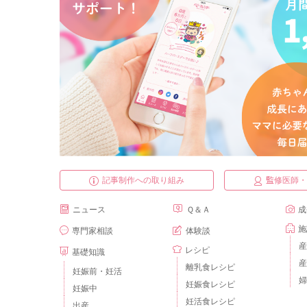
記事制作への取り組み
監修医師
ニュース
Ｑ＆Ａ
成
施
専門家相談
体験談
産
レシピ
基礎知識
産
離乳食レシピ
妊娠前・妊活
婦
妊娠食レシピ
妊娠中
妊活食レシピ
出産