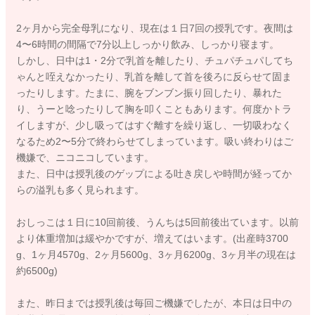
2ヶ月から完全母乳になり、現在は１日7回の授乳です。夜間は
4〜6時間の間隔で7分以上しっかり飲み、しっかり寝ます。
しかし、日中は1・2分で乳首を離したり、チュパチュパしてち
ゃんと咥えなかったり、乳首を離して首を後ろに反らせて固ま
ったりします。たまに、腕をブンブン振り回したり、暴れた
り、うーと唸ったりして胸を叩くこともあります。何度かトラ
イしますが、少し吸ってはすぐ離すを繰り返し、一切吸わなく
なるため2〜5分で終わらせてしまっています。吸い終わりはご
機嫌で、ニコニコしています。
また、日中は授乳後のゲップによる吐き戻しや時間が経ってか
らの溢乳も多く見られます。
おしっこは１日に10回前後、うんちは5回前後出ています。以前
より体重増加は緩やかですが、増えてはいます。(出産時3700
g、1ヶ月4570g、2ヶ月5600g、3ヶ月6200g、3ヶ月半の現在は
約6500g)
また、昨日までは授乳後は毎回ご機嫌でしたが、本日は日中の