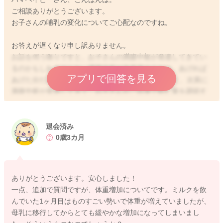
ご相談ありがとうございます。
お子さんの哺乳の変化についてご心配なのですね。
お答えが遅くなり申し訳ありません。
お話を伺う限りですと、お子さんの満腹中枢が発達してきてい
るのかもしれませんね。満腹中枢が未発達のうちは、あげれば
アプリで回答を見る
あげた分だけ飲むのですが、生後2〜3ヶ月を過ぎると、次第に
満腹中枢が発達してきて、お子さんがご自身で飲む量を調節す
るようになります。
ですので、お腹がいっぱいの時には、飲まなくなったり、授乳
時に遊び始めたりするようになります。一時的に飲む量が減っ
退会済み
てしまっているように感じて、ご心配になるママさんは多いの
0歳3カ月
ですが、目安としては、1日6回以上おしっこがあり、1日18〜3
0gの体重増加があり、母子手帳の成長曲線のカーブに沿って、
お子さんなりの体重増加がみられていれば、哺乳量の不足はな
ありがとうございます。安心しました！
いと言われていますよ。ですので、これらを満たしていれば、
一点、追加で質問ですが、体重増加についてです。ミルクを飲
お子さんなりの成長の証拠として、見守っていただいて問題な
んでいた1ヶ月目はものすごい勢いで体重が増えていましたが、
いように思います。
母乳に移行してからとても緩やかな増加になってしまいまし
お話を伺う限りですと、機嫌も悪くないようですし、溢乳もあ