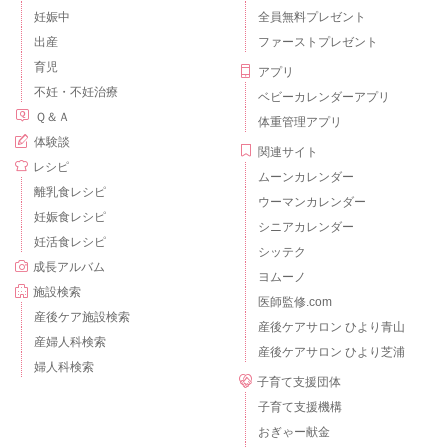
妊娠中
全員無料プレゼント
出産
ファーストプレゼント
育児
アプリ
不妊・不妊治療
ベビーカレンダーアプリ
Ｑ＆Ａ
体重管理アプリ
体験談
関連サイト
レシピ
ムーンカレンダー
離乳食レシピ
ウーマンカレンダー
妊娠食レシピ
シニアカレンダー
妊活食レシピ
シッテク
成長アルバム
ヨムーノ
施設検索
医師監修.com
産後ケア施設検索
産後ケアサロン ひより青山
産婦人科検索
産後ケアサロン ひより芝浦
婦人科検索
子育て支援団体
子育て支援機構
おぎゃー献金