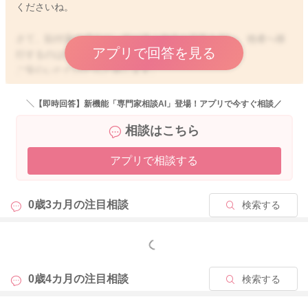
くださいね。
さて、貼付薬の成分が、何が違う物体や空気を伝い、他者へ移
アプリで回答を見る
行するのは考えにくいです。
ご安心いただけたらと存じます。
どうぞよろしくお願いします😊
＼【即時回答】新機能「専門家相談AI」登場！アプリで今すぐ相談／
相談はこちら
2025/12/16 14:22
アプリで相談する
0歳3カ月の
注目相談
検索する
もっと見る
0歳4カ月の
注目相談
検索する