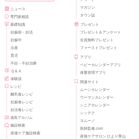
マガジン
ニュース
タウン誌
専門家相談
基礎知識
プレゼント
妊娠前・妊活
プレゼント＆アンケート
妊娠中
全員無料プレゼント
出産
ファーストプレゼント
育児
アプリ
不妊・不妊治療
ベビーカレンダーアプリ
Ｑ＆Ａ
体重管理アプリ
体験談
関連サイト
レシピ
ムーンカレンダー
離乳食レシピ
ウーマンカレンダー
妊娠食レシピ
シニアカレンダー
妊活食レシピ
シッテク
成長アルバム
ヨムーノ
施設検索
医師監修.com
産後ケア施設検索
産後ケアサロン ひより青山