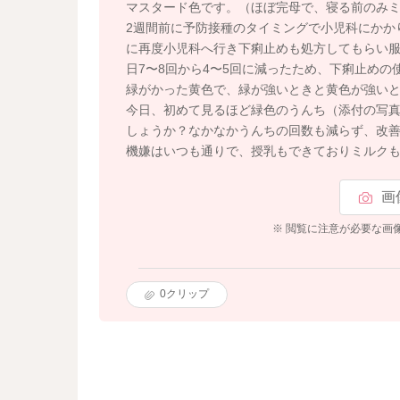
マスタード色です。（ほぼ完母で、寝る前のみミル
2週間前に予防接種のタイミングで小児科にかか
に再度小児科へ行き下痢止めも処方してもらい服
日7〜8回から4〜5回に減ったため、下痢止め
緑がかった黄色で、緑が強いときと黄色が強い
今日、初めて見るほど緑色のうんち（添付の写
しょうか？なかなかうんちの回数も減らず、改
機嫌はいつも通りで、授乳もできておりミルク
画
※ 閲覧に注意が必要な画
0
クリップ