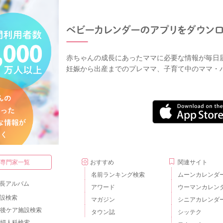
赤ちゃんの成長にあったママに必要な情報が毎日
妊娠から出産までのプレママ、子育て中のママ・
・専門家一覧
おすすめ
関連サイト
名前ランキング検索
ムーンカレンダ
長アルバム
アワード
ウーマンカレン
設検索
マガジン
シニアカレンダ
後ケア施設検索
タウン誌
シッテク
婦人科検索