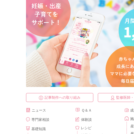
記事制作への取り組み
監修医師
ニュース
Ｑ＆Ａ
成
施
専門家相談
体験談
産
レシピ
基礎知識
産