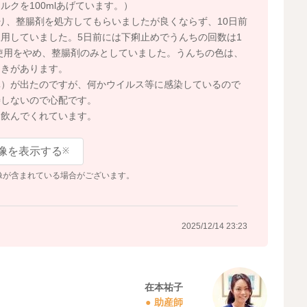
クを100mlあげています。）
り、整腸剤を処方してもらいましたが良くならず、10日前
用していました。5日前には下痢止めでうんちの回数は1
の使用をやめ、整腸剤のみとしていました。うんちの色は、
ときがあります。
真）が出たのですが、何かウイルス等に感染しているので
善しないので心配です。
も飲んでくれています。
像を表示する
※
像が含まれている場合がございます。
2025/12/14 23:23
在本祐子
助産師