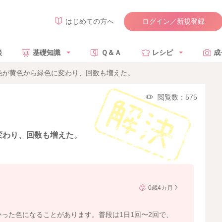
ログイン／新規登録
はじめての方へ
談
基礎知識
Ｑ＆Ａ
レシピ
成
色が黄色から緑色に変わり、回数も増えた。
閲覧数：575
変わり、回数も増えた。
0歳4カ月
かった色になることがあります。普段は1日1回〜2回で、