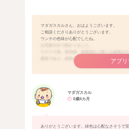
マダガスカルさん、おはようございます。
ご相談くださりありがとうございます。
ウンチの色味が心配でしたね。
お写真付きで助かりました。
ウグイス色、蛍光緑、抹茶緑など様々な緑色の
着色であり、緑色がウイルス感染を示唆するこ
アプリ
もちろん、10日前あたりから、ウンチの変化が
えられますが、少しずつ回数が減っていれば、
赤ちゃんの腸管は未熟なため、2、3週間の時間
願いします🙇‍♂️
マダガスカル
0歳4カ月
ありがとうございます。緑色は心配なさそうで