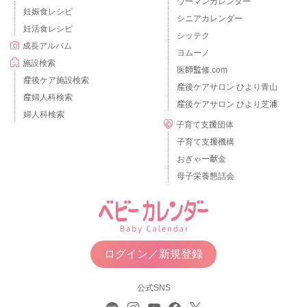
ウーマンカレンダー
妊娠食レシピ
シニアカレンダー
妊活食レシピ
シッテク
成長アルバム
ヨムーノ
施設検索
医師監修.com
産後ケア施設検索
産後ケアサロン ひより青山
産婦人科検索
産後ケアサロン ひより芝浦
婦人科検索
子育て支援団体
子育て支援機構
おぎゃー献金
母子栄養懇話会
ログイン／新規登録
公式SNS