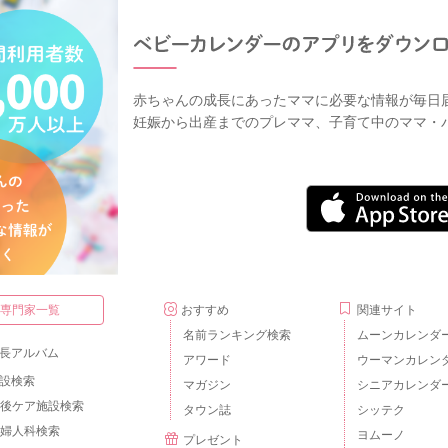
赤ちゃんの成長にあったママに必要な情報が毎日
妊娠から出産までのプレママ、子育て中のママ・
・専門家一覧
おすすめ
関連サイト
名前ランキング検索
ムーンカレンダ
長アルバム
アワード
ウーマンカレン
設検索
マガジン
シニアカレンダ
後ケア施設検索
タウン誌
シッテク
婦人科検索
ヨムーノ
プレゼント