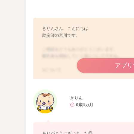
きりんさん、こんにちは
助産師の宮川です。
ご相談をどうもありがとうございます。
離乳食を開始していく前についてですね。
アプリ
1について
お子さんに使ってもらうスプーンを好きなよう
ってください。
書かれていたように、見守りながら安全に好き
きりん
2について
0歳4カ月
お子さんの機嫌がよく、かかりつけの診療時間が
いですよ。
どうぞよろしくお願いします。
ありがとうございました😊