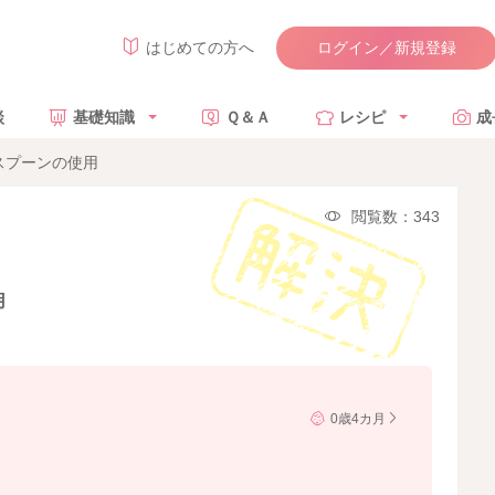
ログイン／新規登録
はじめての方へ
談
基礎知識
Ｑ＆Ａ
レシピ
成
スプーンの使用
閲覧数：343
用
0歳4カ月