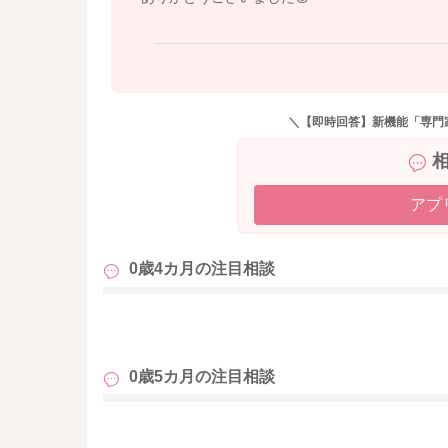
＼【即時回答】新機能「専門
アプ
0歳4カ月の
注目相談
も
0歳5カ月の
注目相談
も