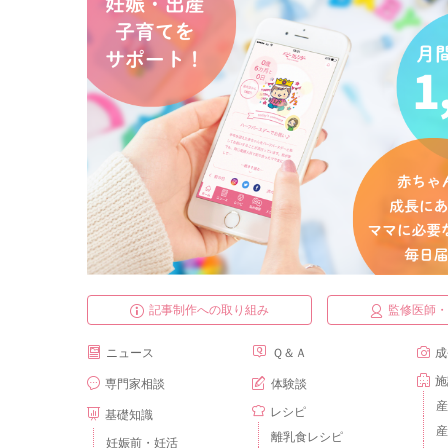
記事制作への取り組み
監修医師
ニュース
Ｑ＆Ａ
成
施
専門家相談
体験談
産
レシピ
基礎知識
産
離乳食レシピ
妊娠前・妊活