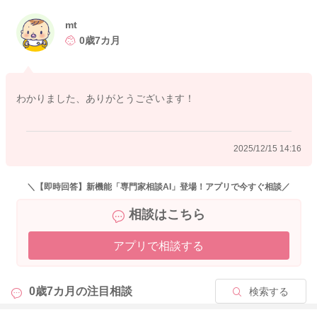
甘いものになれてしまうことや、
mt
消化の負担から下痢や嘔吐などはないでしょうか？
0歳7カ月
現状、特に気になる症状がなければ、心配いらないかと思いま
す。
今後は、月齢にあった商品をお選びいただくとよいですね。
わかりました、ありがとうございます！
よろしくお願いします。
2025/12/15 14:16
2025/12/15 10:05
＼【即時回答】新機能「専門家相談AI」登場！アプリで今すぐ相談／
相談はこちら
アプリで相談する
0歳7カ月の
注目相談
検索する