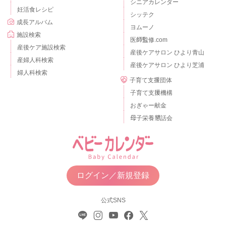
シニアカレンダー
妊活食レシピ
シッテク
成長アルバム
ヨムーノ
施設検索
医師監修.com
産後ケア施設検索
産後ケアサロン ひより青山
産婦人科検索
産後ケアサロン ひより芝浦
婦人科検索
子育て支援団体
子育て支援機構
おぎゃー献金
母子栄養懇話会
ログイン／新規登録
公式SNS