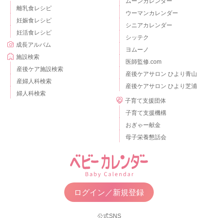
ムーンカレンダー
離乳食レシピ
ウーマンカレンダー
妊娠食レシピ
シニアカレンダー
妊活食レシピ
シッテク
成長アルバム
ヨムーノ
施設検索
医師監修.com
産後ケア施設検索
産後ケアサロン ひより青山
産婦人科検索
産後ケアサロン ひより芝浦
婦人科検索
子育て支援団体
子育て支援機構
おぎゃー献金
母子栄養懇話会
ログイン／新規登録
公式SNS