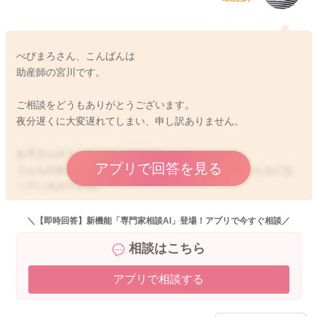
べびまろさん、こんばんは
助産師の宮川です。
ご相談をどうもありがとうございます。
夜分遅くに大変遅れてしまい、申し訳ありません。
お子さんのうんちについてですね。
アプリで回答を見る
うんちの出る回数に変化はない様ですが、水っぽいうんちにな
っているのですね。
母乳を飲める量が増えていることもあるのかなと思いました。
＼【即時回答】新機能「専門家相談AI」登場！アプリで今すぐ相談／
そのため水っぽさが増しているのではと考えました。
相談はこちら
もし胃腸炎などを起こしていることがありましたら、回数も多
くなるかと思います。
アプリで相談する
機嫌や飲みもいい様でしたら、様子を見ていただいても良いの
かなと思いますが、そばで見ていて、ご心配な時には受診をし
ていただくといいと思いますよ。